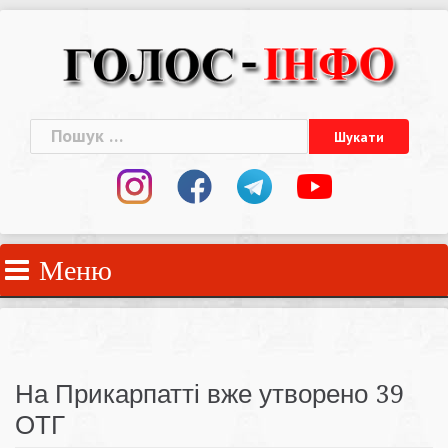
Skip
to
content
Пошук:
Меню
На Прикарпатті вже утворено 39
ОТГ