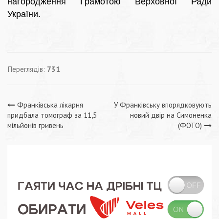
нагородження Грамотою Верховної Ради
України.
Переглядів:
731
Навігація
Франківська лікарня
У Франківську впорядковують
придбала томограф за 11,5
новий двір на Симоненка
записів
мільйонів гривень
(ФОТО)