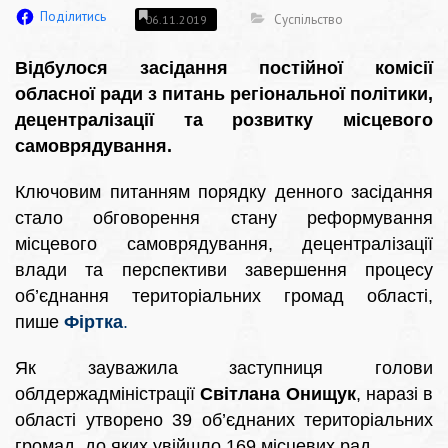
Поділитись
Суспільство
06.11.2019
Відбулося засідання постійної комісії
обласної ради з питань регіональної політики,
децентралізації та розвитку місцевого
самоврядування.
Ключовим питанням порядку денного засідання
стало обговорення стану реформування
місцевого самоврядування, децентралізації
влади та перспективи завершення процесу
об’єднання територіальних громад області,
пише
Фіртка
.
Як зауважила заступниця голови
облдержадміністрації
Світлана Онищук
, наразі в
області утворено 39 об’єднаних територіальних
громад, до яких увійшло 169 місцевих рад.