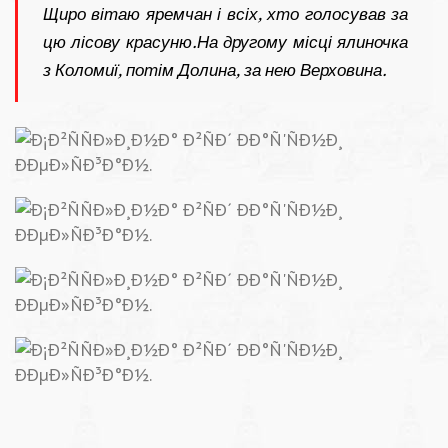
Щиро вітаю яремчан і всіх, хто голосував за
цю лісову красуню.На другому місці ялиночка
з Коломиї, потім Долина, за нею Верховина.