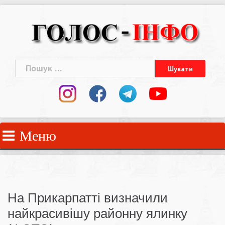
Skip
to
content
Пошук:
Меню
На Прикарпатті визначили
найкрасивішу районну ялинку