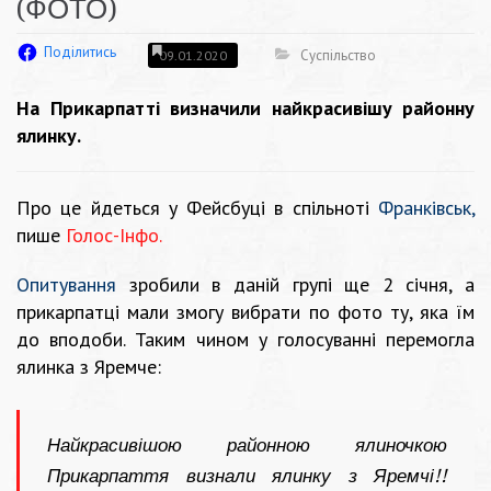
(ФОТО)
Поділитись
Суспільство
09.01.2020
На Прикарпатті визначили найкрасивішу районну
ялинку.
Про це йдеться у Фейсбуці в спільноті
Франківськ,
пише
Голос-Інфо.
Опитування
зробили в даній групі ще 2 січня, а
прикарпатці мали змогу вибрати по фото ту, яка їм
до вподоби. Таким чином у голосуванні перемогла
ялинка з Яремче:
Найкрасивішою районною ялиночкою
Прикарпаття визнали ялинку з Яремчі!!