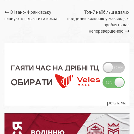
Навігація
В Івано-Франківську
Топ-7 найбільш вдалих
планують підсвітити вокзал
поєднань кольорів у макіяжі, які
записів
зроблять вас
неперевершеною