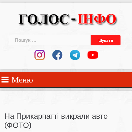
Skip
to
content
Пошук:
Меню
На Прикарпатті викрали авто
(ФОТО)