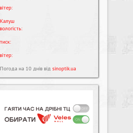
вітер:
Калуш
вологість:
тиск:
вітер:
Погода на 10 днів від
sinoptik.ua