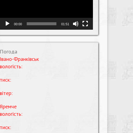
00:00
01:51
Погода
Івано-Франківськ
вологість:
тиск:
вітер:
Яремче
вологість:
тиск: