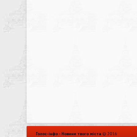
Голос-інфо - Новини твого міста
© 2016