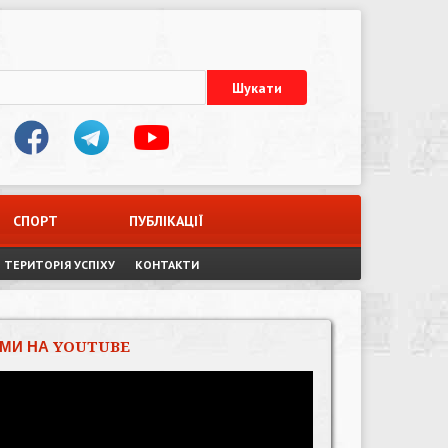
СПОРТ
ПУБЛІКАЦІЇ
ТЕРИТОРІЯ УСПІХУ
КОНТАКТИ
МИ НА YOUTUBE
Відеопрогравач