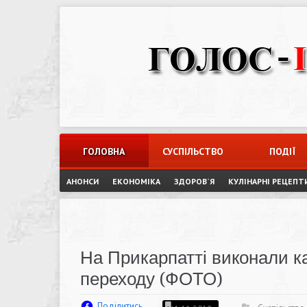
Skip
to
content
ГОЛОВНА
СУСПІЛЬСТВО
ПОДІЇ
АНОНСИ
ЕКОНОМІКА
ЗДОРОВ`Я
КУЛІНАРНІ РЕЦЕПТ
На Прикарпатті виконали к
переходу (ФОТО)
Поділитись