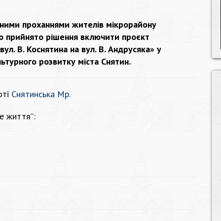
енними проханнями жителів мікрорайону
о прийнято рішення включити проєкт
ул. В. Коснятина на вул. В. Андрусяка» у
ьтурного розвитку міста Снятин.
оті
Снятинська Мр.
е життя”: