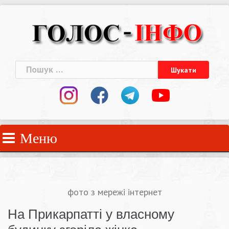
Skip
to
content
Пошук:
Меню
фото з мережі інтернет
На Прикарпатті у власному