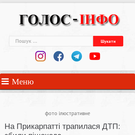
Skip
to
content
Пошук:
Меню
фото ілюстративне
На Прикарпатті трапилася ДТП: