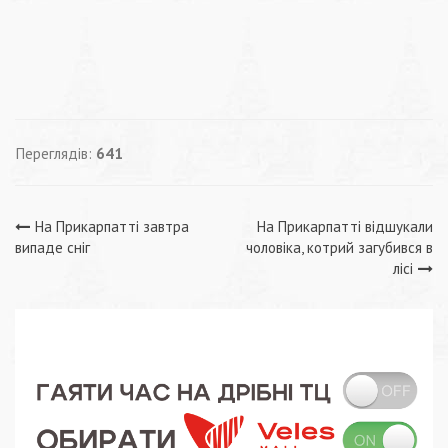
Переглядів:
641
Навігація
На Прикарпатті завтра
На Прикарпатті відшукали
випаде сніг
чоловіка, котрий загубився в
записів
лісі