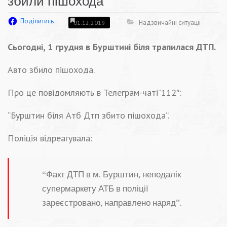
збили пішохода
Поділитись
Надзвичайні ситуації
01.12.2019
Сьогодні, 1 грудня в Бурштині біля трапилася ДТП.
Авто збило пішохода.
Про це повідомляють в Телеграм-чаті”112″:
“Бурштин біля Атб Дтп збито пішохода”.
Поліція відреагувала:
“Факт ДТП в м. Бурштин, неподалік
супермаркету АТБ в поліції
зареєстровано, направлено наряд”.