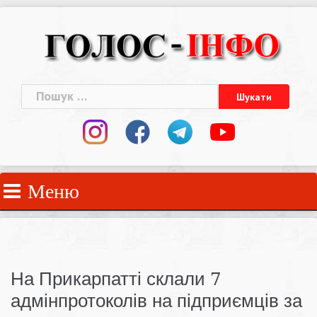
Skip
to
content
Пошук:
Меню
На Прикарпатті склали 7
адмінпротоколів на підприємців за