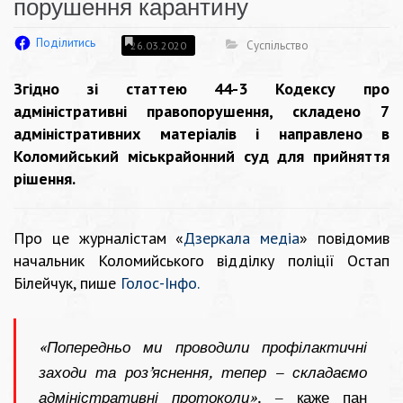
порушення карантину
Поділитись
Суспільство
26.03.2020
Згідно зі статтею 44-3 Кодексу про
адміністративні правопорушення, складено 7
адміністративних матеріалів і направлено в
Коломийський міськрайонний суд для прийняття
рішення.
Про це журналістам
«
Дзеркала медіа
»
повідомив
начальник Коломийського відділку поліції Остап
Білейчук, пише
Голос-Інфо
.
«Попередньо ми проводили профілактичні
заходи та роз’яснення, тепер – складаємо
адміністративні протоколи»,
– каже пан