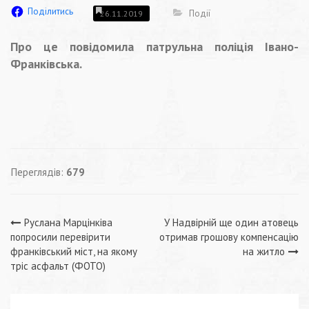
Поділитись
Події
26.11.2019
Про це повідомила патрульна поліція Івано-
Франківська.
Переглядів:
679
Навігація
Руслана Марцінківа
У Надвірній ще один атовець
попросили перевірити
отримав грошову компенсацію
записів
франківський міст, на якому
на житло
тріс асфальт (ФОТО)