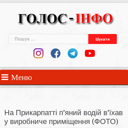
Skip
to
content
Пошук:
Меню
На Прикарпатті п’яний водій в’їхав
у виробниче приміщення (ФОТО)