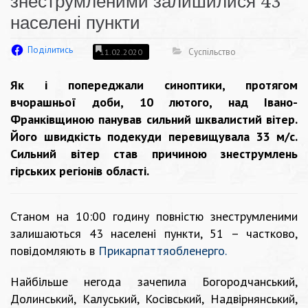
знеструмленими залишилися 43
населені пункти
Поділитись
Суспільство
11.02.2020
Як і попереджали синоптики, протягом
вчорашньої доби, 10 лютого, над Івано-
Франківщиною панував сильний шквалистий вітер.
Його швидкість подекуди перевищувала 33 м/с.
Сильний вітер став причиною знеструмлень
гірських регіонів області.
Станом на 10:00 годину повністю знеструмленими
залишаються 43 населені пункти, 51 – частково,
повідомляють в
Прикарпаттяобленерго.
Найбільше негода зачепила Богородчанський,
Долинський, Калуський, Косівський,
Надвірнянський,