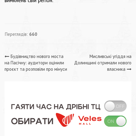
вимкнень свій регіон.
Переглядів:
660
Навігація
Будівництво нового моста
Мисливські угіддя на
на Пасічну: аудитори оцінили
Долинщині отримали нового
записів
проєкт та розповіли про мінуси
власника