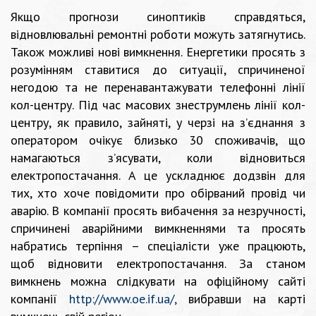
Якщо прогнози синоптиків справдяться,
відновлювальні ремонтні роботи можуть затягнутись.
Також можливі нові вимкнення. Енергетики просять з
розумінням ставитися до ситуації, спричиненої
негодою та не перенавантажувати телефонні лінії
кол-центру. Під час масових знеструмлень лінії кол-
центру, як правило, зайняті, у черзі на з’єднання з
оператором очікує близько 30 споживачів, що
намагаються з’ясувати, коли відновиться
електропостачання. А це ускладнює додзвін для
тих, хто хоче повідомити про обірваний провід чи
аварію. В компанії просять вибачення за незручності,
спричинені аварійними вимкненнями та просять
набратись терпіння – спеціалісти уже працюють,
щоб відновити електропостачання. За станом
вимкнень можна слідкувати на офіційному сайті
компанії
http://www.oe.if.ua/
,
вибравши на карті