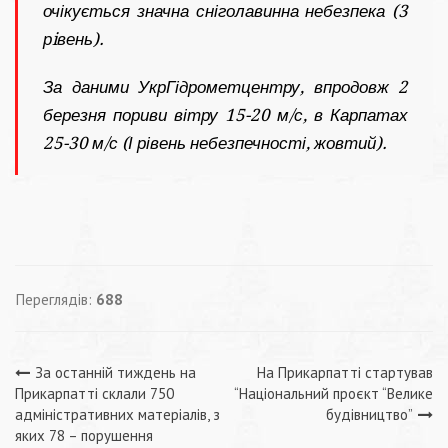
очікується значна сніголавинна небезпека (3
рiвень).
За даними УкрГідрометцентру, впродовж 2
березня пориви вітру 15-20 м/с, в Карпатах
25-30 м/с (І рівень небезпечності, жовтий).
Переглядів:
688
Навігація
За останній тиждень на
На Прикарпатті стартував
Прикарпатті склали 750
“Національний проєкт “Велике
записів
адміністративних матеріалів, з
будівництво”
яких 78 – порушення