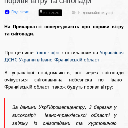
пориви вітру та снігопади
Поділитись
Надзвичайні ситуації
02.03.2020
На Прикарпатті попереджають про пориви вітру
та снігопади.
Про це пише
Голос-Інфо
з посиланням на
Управління
ДСНС України в Івано-Франківській області
.
В управлінні повідомляють, що через снігопади
очікується сніголавинна небезпека по Івано-
Франківській області також будуть пориви вітру:
За даними УкрГідрометцентру, 2 березня у
високогір’ї Івано-Франківської області у
зв’язку із снігопадами та хуртовиною