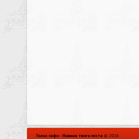
Голос-інфо - Новини твого міста
© 2016