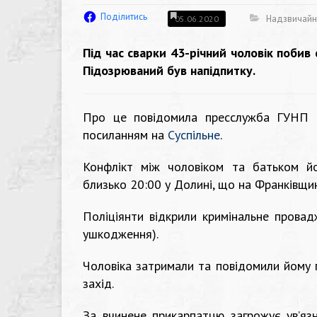
Поділитись
Надзвичайні
05.06.2020
Під час сварки 43-річний чоловік побив 
Підозрюваний був напідпитку.
Про це
повідомила
пресслужба ГУНП в 
посиланням на
Суспільне
.
Конфлікт між чоловіком та батьком й
близько 20:00 у Долині, що на Франківщин
Поліціянти відкрили кримінальне провад
ушкодження).
Чоловіка затримали та повідомили йому 
захід.
За вчинене прикарпатцю загрожує ув’язн