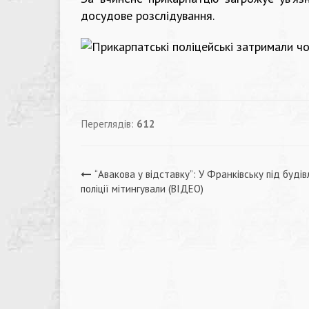
досудове розслідування.
Переглядів:
612
Навігація
“Авакова у відставку”: У Франківську під буді
поліції мітингували (ВІДЕО)
записів