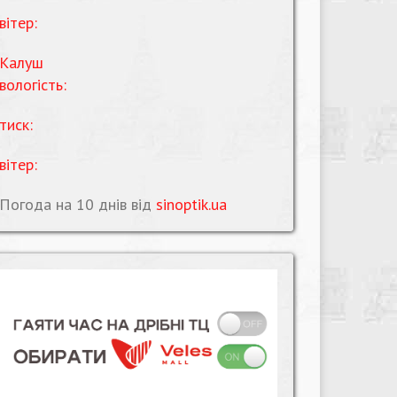
вітер:
Калуш
вологість:
тиск:
вітер:
Погода на 10 днів від
sinoptik.ua