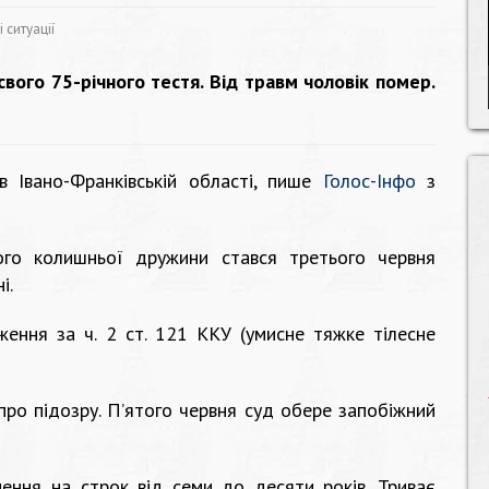
 ситуації
свого 75-річного тестя. Від травм чоловік помер.
Івано-Франківській області, пише
Голос-Інфо
з
ого колишньої дружини стався третього червня
і.
ження за ч. 2 ст. 121 ККУ (умисне тяжке тілесне
про підозру. П’ятого червня суд обере запобіжний
ення на строк від семи до десяти років. Триває