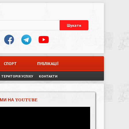
СПОРТ
ПУБЛІКАЦІЇ
ТЕРИТОРІЯ УСПІХУ
КОНТАКТИ
МИ НА YOUTUBE
Відеопрогравач