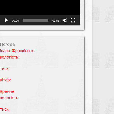
00:00
01:51
Погода
Івано-Франківськ
вологість:
тиск:
вітер:
Яремче
вологість:
тиск: