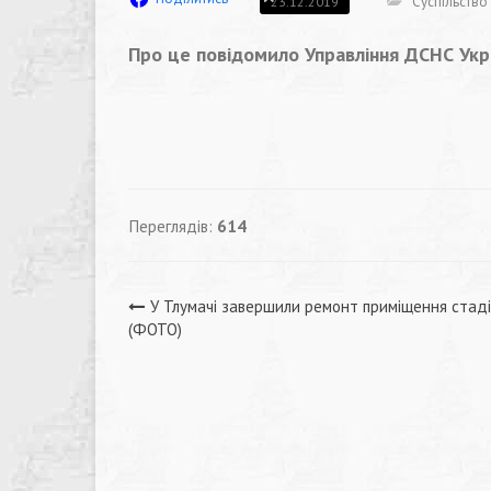
Суспільство
23.12.2019
Про це повідомило Управління ДСНС Укр
Переглядів:
614
Навігація
У Тлумачі завершили ремонт приміщення стад
(ФОТО)
записів