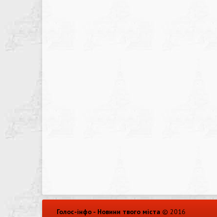
Голос-інфо - Новини твого міста
© 2016