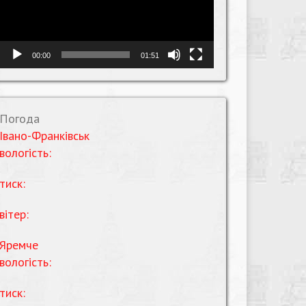
00:00
01:51
Погода
Івано-Франківськ
вологість:
тиск:
вітер:
Яремче
вологість:
тиск: