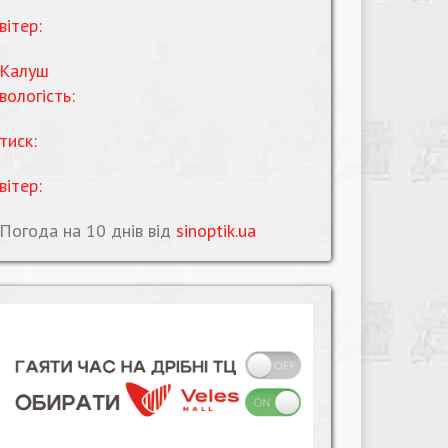
вітер:
Калуш
вологість:
тиск:
вітер:
Погода на 10 днів від
sinoptik.ua