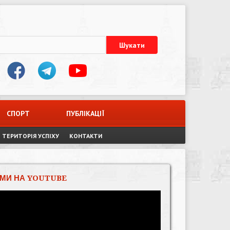
СПОРТ
ПУБЛІКАЦІЇ
ТЕРИТОРІЯ УСПІХУ
КОНТАКТИ
МИ НА YOUTUBE
Відеопрогравач