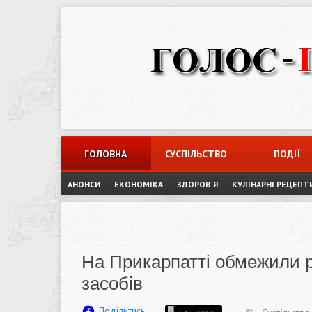
Skip
to
content
ГОЛОВНА
СУСПІЛЬСТВО
ПОДІЇ
АНОНСИ
ЕКОНОМІКА
ЗДОРОВ`Я
КУЛІНАРНІ РЕЦЕПТ
На Прикарпатті обмежили 
засобів
Поділитись