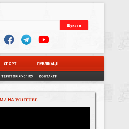
СПОРТ
ПУБЛІКАЦІЇ
ТЕРИТОРІЯ УСПІХУ
КОНТАКТИ
МИ НА YOUTUBE
Відеопрогравач