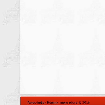
Голос-інфо - Новини твого міста
© 2016