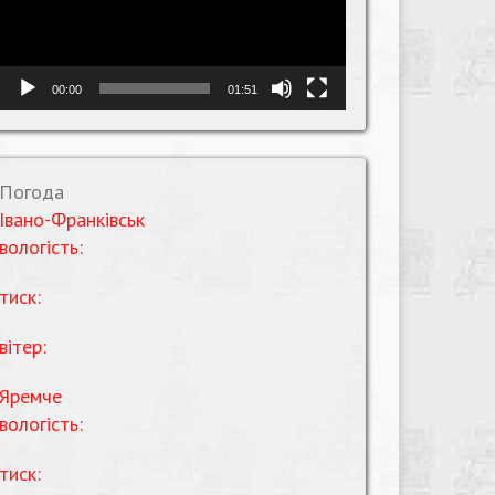
00:00
01:51
Погода
Івано-Франківськ
вологість:
тиск:
вітер:
Яремче
вологість:
тиск: