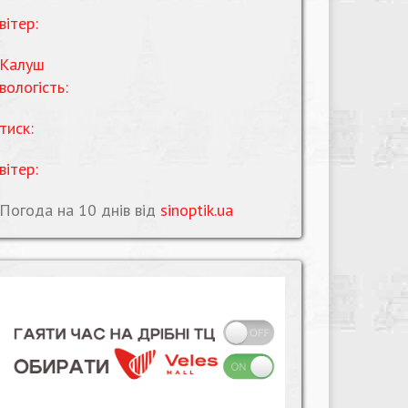
вітер:
Калуш
вологість:
тиск:
вітер:
Погода на 10 днів від
sinoptik.ua