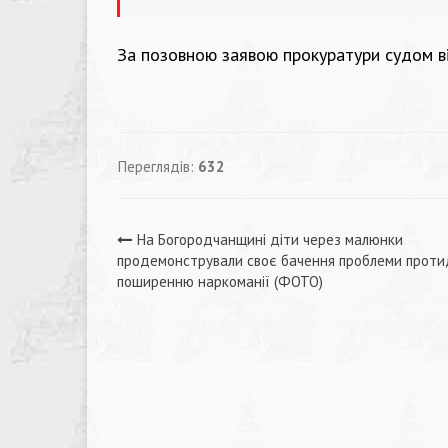
За позовною заявою прокуратури судом в
Переглядів:
632
Навігація
На Богородчанщині діти через малюнки
продемонстрували своє бачення проблеми проти
записів
поширенню наркоманії (ФОТО)