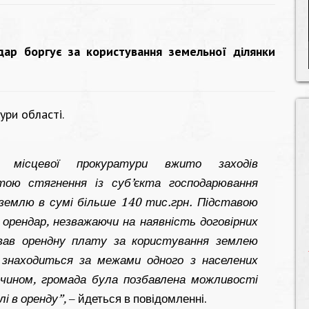
дар боргує за користування земельної ділянки
ури області.
ї місцевої прокуратури вжито заходів
тою стягнення із суб’єкта господарювання
 землю в сумі більше 140 тис.грн. Підставою
 орендар, незважаючи на наявність договірних
ував орендну плату за користування землею
 знаходиться за межами одного з населених
 чином, громада була позбавлена можливості
і в оренду”,
– йдеться в повідомленні.