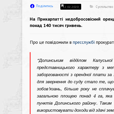
Поділитись
Суспільство
12.02.2020
На Прикарпатті недобросовісний орен
понад 140 тисяч гривень.
Про це повідомили в
пресслужбі
прокурат
“Долинським відділом Калусько
представницького характеру з ме
заборгованості з орендної плати за
для звернення до суду стало те, що
зобов’язань, більше року не сплач
загальною площею понад 4 га, яка
пунктів Долинського району. Таким
використовувати доходи від здачі земл