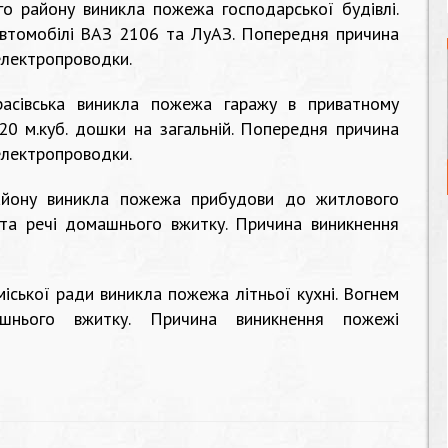
го району виникла пожежа господарської будівлі.
автомобілі ВАЗ 2106 та ЛуАЗ. Попередня причина
електропроводки.
расівська виникла пожежа гаражу в приватному
20 м.куб. дошки на загальній. Попередня причина
електропроводки.
айону виникла пожежа прибудови до житлового
та речі домашнього вжитку. Причина виникнення
іської ради виникла пожежа літньої кухні. Вогнем
нього вжитку. Причина виникнення пожежі