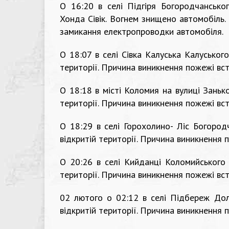
О 16:20 в селі Підгіря Богородчансько
Хонда Сівік. Вогнем знищено автомобіль
замикання електропроводки автомобіля.
О 18:07 в селі Сівка Калуська Калуськог
території. Причина виникнення пожежі вс
О 18:18 в місті Коломия на вулиці Заньк
території. Причина виникнення пожежі вс
О 18:29 в селі Горохолино- Ліс Богород
відкритій території. Причина виникнення 
О 20:26 в селі Кийданці Коломийського 
території. Причина виникнення пожежі вс
02 лютого о 02:12 в селі Підбереж Дол
відкритій території. Причина виникнення 