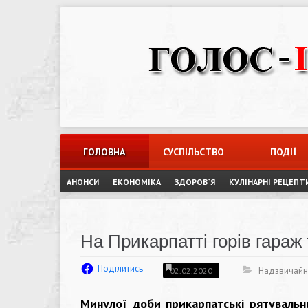
Skip
to
content
ГОЛОВНА
СУСПІЛЬСТВО
ПОДІЇ
АНОНСИ
ЕКОНОМІКА
ЗДОРОВ`Я
КУЛІНАРНІ РЕЦЕПТ
На Прикарпатті горів гараж 
Поділитись
Надзвичайні
02.02.2020
Минулої доби прикарпатські рятувальн