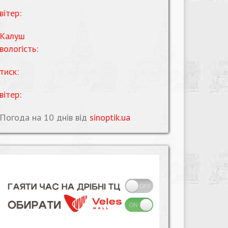
вітер:
Калуш
вологість:
тиск:
вітер:
Погода на 10 днів від
sinoptik.ua