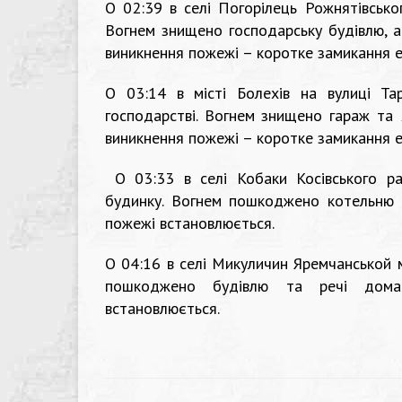
О 02:39 в селі Погорілець Рожнятівсько
Вогнем знищено господарську будівлю, 
виникнення пожежі – коротке замикання 
О 03:14 в місті Болехів на вулиці Та
господарстві. Вогнем знищено гараж та 
виникнення пожежі – коротке замикання 
О 03:33 в селі Кобаки Косівського р
будинку. Вогнем пошкоджено котельню 
пожежі встановлюється.
О 04:16 в селі Микуличин Яремчанськой м
пошкоджено будівлю та речі домаш
встановлюється.