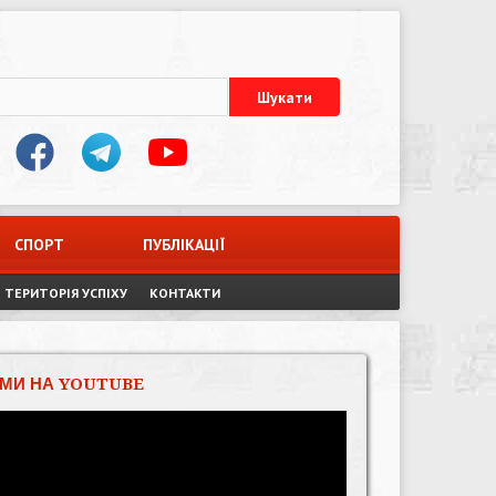
СПОРТ
ПУБЛІКАЦІЇ
ТЕРИТОРІЯ УСПІХУ
КОНТАКТИ
МИ НА YOUTUBE
Відеопрогравач