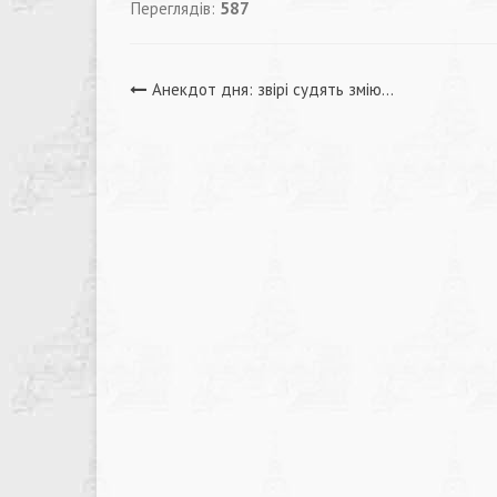
Переглядів:
587
Навігація
Анекдот дня: звірі судять змію…
записів