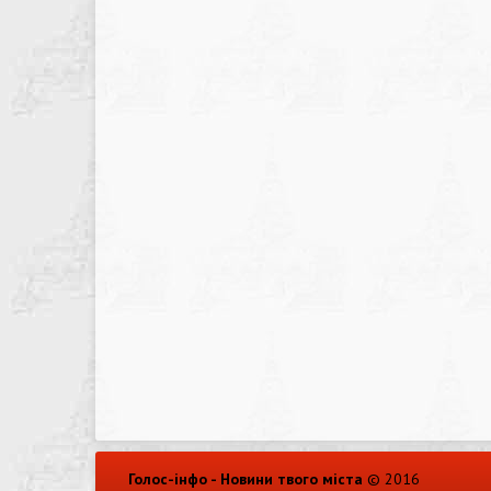
Голос-інфо - Новини твого міста
© 2016