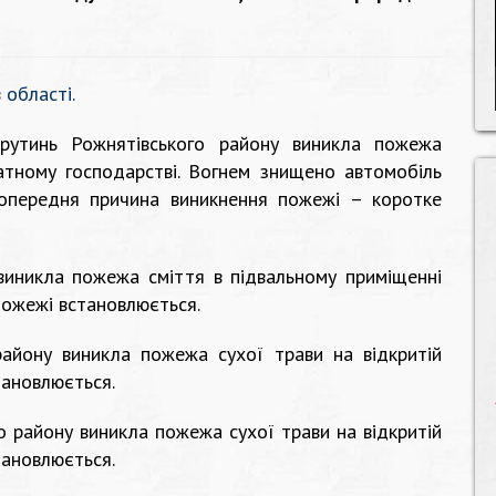
 області.
рутинь Рожнятівського району виникла пожежа
атному господарстві. Вогнем знищено автомобіль
 Попередня причина виникнення пожежі – коротке
 виникла пожежа сміття в підвальному приміщенні
пожежі встановлюється.
району виникла пожежа сухої трави на відкритій
тановлюється.
о району виникла пожежа сухої трави на відкритій
тановлюється.