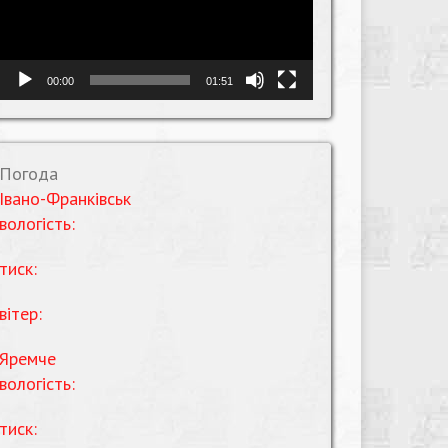
00:00
01:51
Погода
Івано-Франківськ
вологість:
тиск:
вітер:
Яремче
вологість:
тиск: