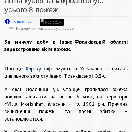
літня кухня та мікроавтобус:
усього 8 пожеж
Поділитись
29.12.2019
Надзвичайні ситуації
,
Суспільство
За минулу добу в Івано-Франківській області
зареєстровано вісім пожеж.
Про це
Фіртку
інформують в Управлінні з питань
цивільного захисту Івано-Франківської ОДА.
У селі Поляниця уч. Стаїще трапилася ожежа
покрівлі альтанки, на площі 6 м.кв., на території
«Villa Morishka», власник – гр. 1962 р.н. Причина
виникнення пожежі та прямі збитки –
встановлюються.
У Стопчатів Калуського району горіли речі