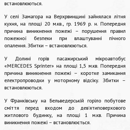
встановлюються.
У селі Замагора на Верхрвинщині зайнялася літня
кухня, на площі 20 м.кв., гр. 1969 р. н. Попередня
причина виникнення пожежі – порушення правил
пожежної безпеки при влаштуванні пічного
опалення. Збитки – встановлюються.
У Долині горів пасажирський мікроавтобус
«MERCEDES Sprinter» на площі 1,5 м.кв. Попередня
причина виникнення пожежі – коротке замикання
електропроводки у моторному відсіку. Збитки –
встановлюються.
У Франківську на Бельведерській горіло побутове
сміття перед входом до дев’ятиповерхового
житлового будинку, на площі 1 м.кв. Причина
виникнення пожежі – встановлюється.