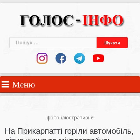
Skip
to
content
Пошук:
Меню
фото ілюстративне
На Прикарпатті горіли автомобіль,