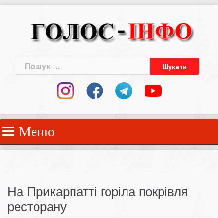
Skip
to
content
Пошук:
Меню
На Прикарпатті горіла покрівля
ресторану