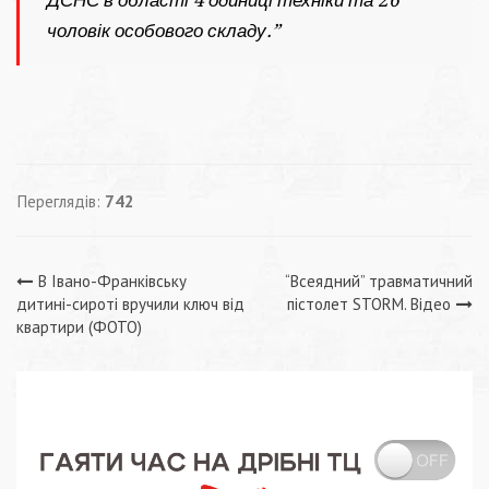
ДСНС в області 4 одиниці техніки та 26
чоловік особового складу.”
Переглядів:
742
Навігація
В Івано-Франківську
“Всеядний” травматичний
дитині-сироті вручили ключ від
пістолет STORM. Відео
записів
квартири (ФОТО)