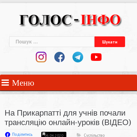
Skip
to
content
Пошук:
Меню
На Прикарпатті для учнів почали
трансляцію онлайн-уроків (ВІДЕО)
Поділитись
Суспільство
06.04.2020