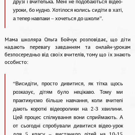
друзі і вчителька. Мені не подобаються відео-
уроки, бо нудно. Хотілося колись сидіти в хаті,
а тепер навпаки – хочеться до школи”.
Мама школяра Ольга Бойчук розповідає, що діти
надають перевагу завданням та онлайн-урокам
безпосередньо від своїх вчителів, тому що їх знають
особисто:
“Висидіти, просто дивитися, як тітка щось
розказує, дітям було нецікаво. Тому ми
практикуємо більше навчання, коли вчителі
дають короткі відеоролики на 2-3 хвилини.
Цей процес спілкування вони сприймають. А
от сьогодні спробували дивитися відео-урок
для 5 класу – вистачило дітей на 10-15