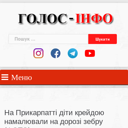
Skip
to
content
Пошук:
Меню
На Прикарпатті діти крейдою
намалювали на дорозі зебру