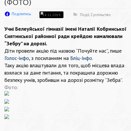
(ФОТО)
Поділитись
Події
,
Суспільство
14.11.2019
Учні Белеуйської гімназії імені Наталії Кобринської
Снятинської районної ради крейдою намалювали
“Зебру” на дорозі.
Діти провели акцію під назвою “Почуйте нас”, пише
Голос-інфо
, з посиланням на
Бліц-Інфо
.
Таку акцію влаштували для того, щоб місцева влада
взялася за дане питання, та покращила дорожню
безпеку учнів, зробивши на дорозі розмітку “Зебра”.
Фото: