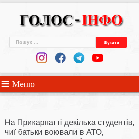
Skip
to
content
Пошук:
Меню
На Прикарпатті декілька студентів,
чиї батьки воювали в АТО,