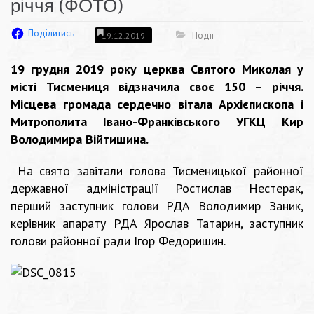
річчя (ФОТО)
Поділитись
Події
19.12.2019
19 грудня 2019 року церква Святого Миколая у
місті Тисмениця відзначила своє 150 – річчя.
Місцева громада сердечно вітала Архієпископа і
Митрополита Івано-Франківського УГКЦ Кир
Володимира Війтишина.
На свято завітали голова Тисменицької районної
державної адміністрації Ростислав Нестерак,
перший заступник голови РДА Володимир Заник,
керівник апарату РДА Ярослав Татарин, заступник
голови районної ради Ігор Федоришин.