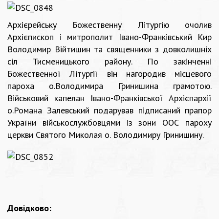
Архієрейську Божественну Літургію очолив
Архієпископ і митрополит Івано-Франківський Кир
Володимир Війтишин та священники з довколишніх
сіл Тисменицького району. По закінченні
Божественної Літургії він нагородив місцевого
пароха о.Володимира Гринишина грамотою.
Військовий капелан Івано-Франківської Архієпархії
о.Романа Залевський подарував підписаний прапор
України військослужбовцями із зони ООС пароху
церкви Святого Миколая о. Володимиру Гринишину.
Довідково: