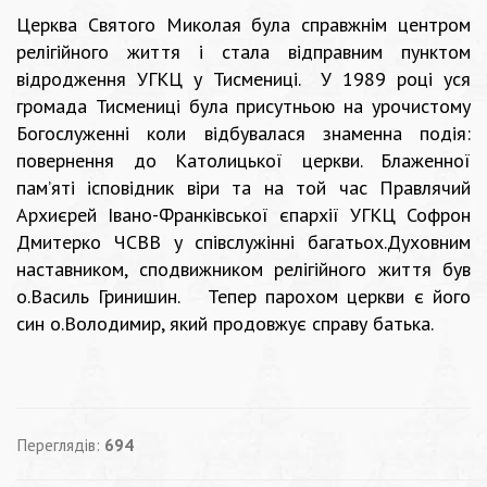
Церква Святого Миколая була справжнім центром
релігійного життя і стала відправним пунктом
відродження УГКЦ у Тисмениці. У 1989 році уся
громада Тисмениці була присутньою на урочистому
Богослуженні коли відбувалася знаменна подія:
повернення до Католицької церкви. Блаженної
пам’яті ісповідник віри та на той час Правлячий
Архиєрей Івано-Франківської єпархії УГКЦ Софрон
Дмитерко ЧСВВ у співслужінні багатьох.Духовним
наставником, сподвижником релігійного життя був
о.Василь Гринишин. Тепер парохом церкви є його
син о.Володимир, який продовжує справу батька.
Переглядів:
694