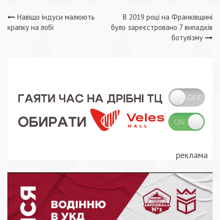
Навігація
Навіщо індуси малюють
В 2019 році на Франківщині
крапку на лобі
було зареєстровано 7 випадків
записів
ботулізму