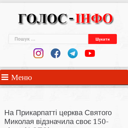
Skip
to
content
Пошук:
Меню
На Прикарпатті церква Святого
Миколая відзначила своє 150-