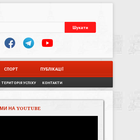
СПОРТ
ПУБЛІКАЦІЇ
ТЕРИТОРІЯ УСПІХУ
КОНТАКТИ
МИ НА YOUTUBE
Відеопрогравач