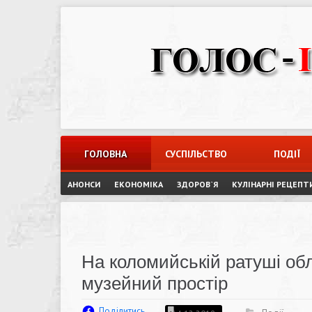
Skip
to
content
ГОЛОВНА
СУСПІЛЬСТВО
ПОДІЇ
АНОНСИ
ЕКОНОМІКА
ЗДОРОВ`Я
КУЛІНАРНІ РЕЦЕПТ
На коломийській ратуші об
музейний простір
Поділитись