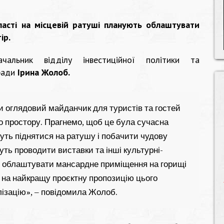
ласті на місцевій ратуші планують облаштувати
ір.
ачальник відділу інвестиційної політики та
 ради
Ірина Жолоб.
 оглядовий майданчик для туристів та гостей
о простору. Прагнемо, щоб це була сучасна
ожуть піднятися на ратушу і побачити чудову
уть проводити виставки та інші культурні-
о облаштувати мансардне приміщення на горищі
с на найкращу проєктну пропозицію цього
лізацію», – повідомила Жолоб.