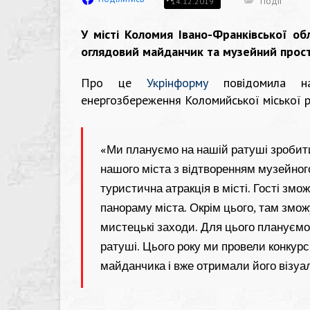
Події
14.12.2019
У місті Коломия Івано-Франківської об
оглядовий майданчик та музейний прост
Про це
Укрінформу
повідомила н
енергозбереження Коломийської міської
«Ми плануємо на нашій ратуші зробити
нашого міста з відтворенням музейног
туристична атракція в місті. Гості зм
панораму міста. Окрім цього, там змож
мистецькі заходи. Для цього плануєм
ратуші. Цього року ми провели конкур
майданчика і вже отримали його візуа