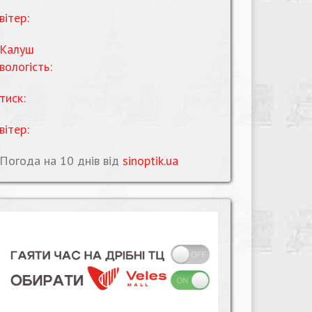
вітер:
Калуш
вологість:
тиск:
вітер:
Погода на 10 днів від
sinoptik.ua