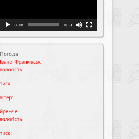
00:00
01:51
Погода
Івано-Франківськ
вологість:
тиск:
вітер:
Яремче
вологість:
тиск: