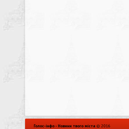
Голос-інфо - Новини твого міста
© 2016