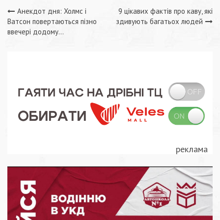
Навігація
Анекдот дня: Холмс і
9 цікавих фактів про каву, які
Ватсон повертаються пізно
здивують багатьох людей
записів
ввечері додому…