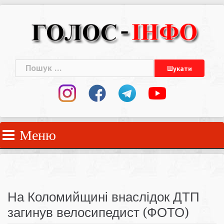
Skip
to
content
Пошук:
Меню
На Коломийщині внаслідок ДТП
загинув велосипедист (ФОТО)