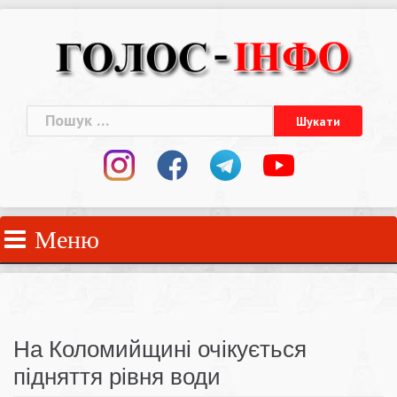
Skip
to
content
Пошук:
Меню
На Коломийщині очікується
підняття рівня води