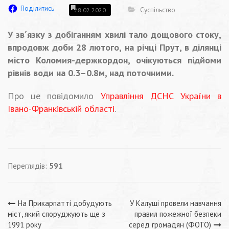
Поділитись
Суспільство
28.02.2020
У зв´язку з добіганням хвилі тало дощового стоку,
впродовж доби 28 лютого, на річці Прут, в ділянці
місто Коломия-держкордон, очікуються підйоми
рівнів води на 0.3–0.8м, над поточними.
Про це повідомило
Управління ДСНС України в
Івано-Франківській області
.
Переглядів:
591
Навігація
На Прикарпатті добудують
У Калуші провели навчання
міст, який споруджують ще з
правил пожежної безпеки
1991 року
серед громадян (ФОТО)