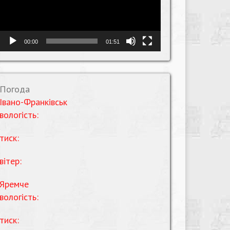
00:00
01:51
Погода
Івано-Франківськ
вологість:
тиск:
вітер:
Яремче
вологість:
тиск: