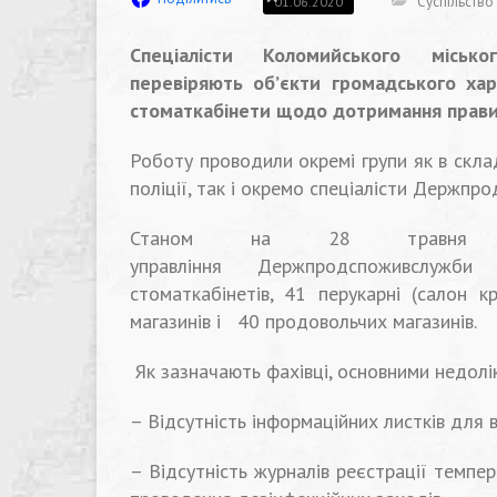
Суспільство
01.06.2020
Спеціалісти Коломийського міськ
перевіряють об’єкти громадського хар
стоматкабінети щодо дотримання прави
Роботу проводили окремі групи як в склад
поліції, так і окремо спеціалісти Держпр
Станом на 28 травня спец
управління Держпродспоживслужби
стоматкабінетів, 41 перукарні (салон к
магазинів і 40 продовольчих магазинів.
Як зазначають фахівці, основними недолік
– Відсутність інформаційних листків для в
– Відсутність журналів реєстрації темпер