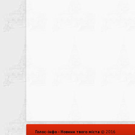
Голос-інфо - Новини твого міста
© 2016