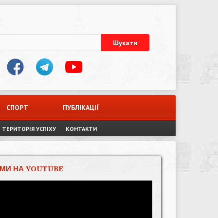
СПОРТ
ПУБЛІКАЦІЇ
ТЕРИТОРІЯ УСПІХУ
КОНТАКТИ
МИ НА YOUTUBE
Відеопрогравач