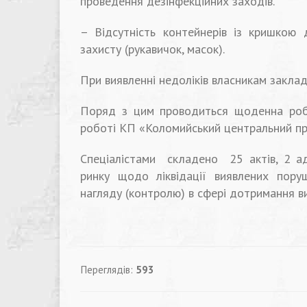
проведення дезінфекційних заходів.
– Відсутність контейнерів із кришкою 
захисту (рукавичок, масок).
При виявленні недоліків власникам закладі
Поряд з цим проводиться щоденна ро
роботі КП «Коломийський центральний пр
Спеціалістами складено 25 актів, 2 а
ринку щодо ліквідації виявлених пору
нагляду (контролю) в сфері дотримання в
Переглядів:
593