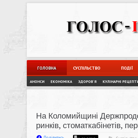
Skip
to
content
ГОЛОВНА
СУСПІЛЬСТВО
ПОДІЇ
АНОНСИ
ЕКОНОМІКА
ЗДОРОВ`Я
КУЛІНАРНІ РЕЦЕПТ
На Коломийщині Держпродс
ринків, стоматкабінетів, пе
Поділитись