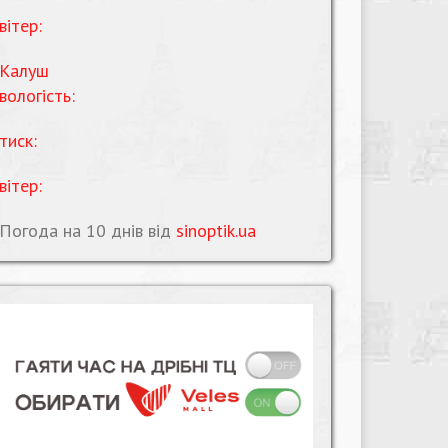
вітер:
Калуш
вологість:
тиск:
вітер:
Погода на 10 днів від
sinoptik.ua