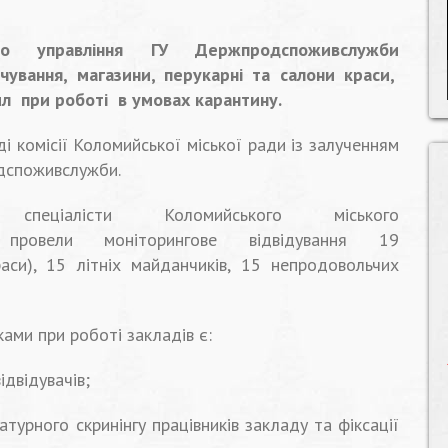
ого управління ГУ Держпродспоживслужби
чування, магазини, перукарні та салони краси,
л при роботі в умовах карантину.
і комісії Коломийської міської ради із залученням
одспоживслужби.
іалісти Коломийського міського
 провели моніторингове відвідування 19
раси), 15 літніх майданчиків, 15 непродовольчих
ами при роботі закладів є:
ідвідувачів;
атурного скринінгу працівників закладу та фіксації