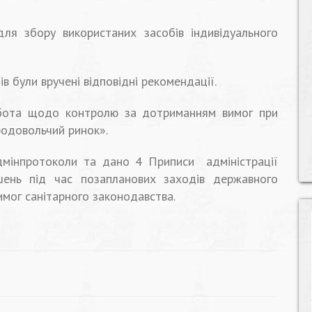
для збору використаних засобів індивідуального
в були вручені відповідні рекомендації.
бота щодо контролю за дотриманням вимог при
одовольчий ринок».
дмінпротоколи та дано 4 Приписи адміністрації
шень під час позапланових заходів державного
имог санітарного законодавства.