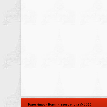
Голос-інфо - Новини твого міста
© 2016