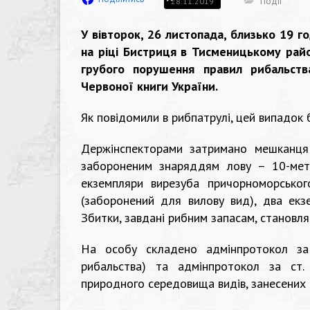
Події
28.11.2019
У вівторок, 26 листопада, близько 19 
на ріці Бистриця в Тисменицькому райо
грубого порушення правил рибальств
Червоної книги України.
Як повідомили в рибпатрулі, цей випадок 
Держінспекторами затримано мешканця 
забороненим знаряддям лову – 10-метр
екземпляри вирезуба причорноморськог
(заборонений для вилову вид), два екз
Збитки, завдані рибним запасам, становля
На особу складено адмінпротокол за
рибальства) та адмінпротокол за ст
природного середовища видів, занесених 