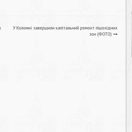
ж
У Коломиї завершили капітальний ремонт пішохідних
зон (ФОТО)