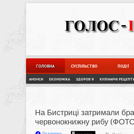
Skip
to
content
ГОЛОВНА
СУСПІЛЬСТВО
ПОДІЇ
АНОНСИ
ЕКОНОМІКА
ЗДОРОВ`Я
КУЛІНАРНІ РЕЦЕПТ
На Бистриці затримали брак
червонокнижну рибу (ФОТО
Поділитись