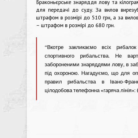
Браконьєрське знаряддя лову та кілогра
для передачі до суду. За вилов вирез
штрафом в розмірі до 510 грн, а за вил
– штрафом в розмірі до 680 грн.
“Вкотре закликаємо всіх рибало
спортивного рибальства. Не ва
забороненими знаряддями лову, в заб
під охороною. Нагадуємо, що для оп
правил рибальства в Івано-Фран
цілодобова телефонна «гаряча лінія»: 