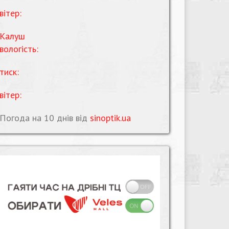
вітер:
Калуш
вологість:
тиск:
вітер:
Погода на 10 днів від
sinoptik.ua