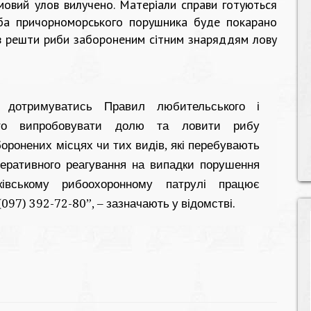
мовий улов вилучено. Матеріали справи готуються
уба причорноморського порушника буде покарано
ов решти риби забороненим сітним знаряддям лову
к дотримуватись Правил любительського і
рто випробовувати долю та ловити рибу
оронених місцях чи тих видів, які перебувають
еративного реагування на випадки порушення
ківському рибоохоронному патрулі працює
(097) 392-72-80”, – зазначають у відомстві.