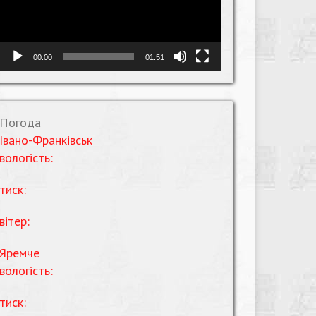
00:00
01:51
Погода
Івано-Франківськ
вологість:
тиск:
вітер:
Яремче
вологість:
тиск: