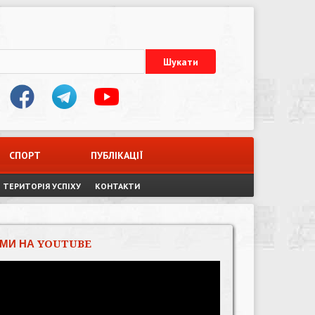
СПОРТ
ПУБЛІКАЦІЇ
ТЕРИТОРІЯ УСПІХУ
КОНТАКТИ
МИ НА YOUTUBE
Відеопрогравач