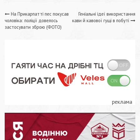
Навігація
На Прикарпатті пес покусав
Геніальні ідеї використання
чоловіка: поліції довелось
кави й кавової гущі в побуті
записів
застосувати зброю (ФОТО)