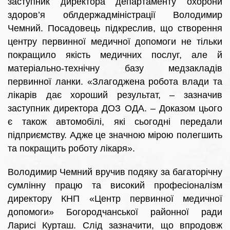
заступник директора департаменту охорони
здоров’я облдержадміністрації Володимир
Чемний. Посадовець підкреслив, що створення
центру первинної медичної допомоги не тільки
покращило якість медичних послуг, але й
матеріально-технічну базу медзакладів
первинної ланки. «Злагоджена робота влади та
лікарів дає хороший результат, – зазначив
заступник директора ДОЗ ОДА. – Доказом цього
є також автомобілі, які сьогодні передали
підприємству. Адже це значною мірою полегшить
та покращить роботу лікаря».
Володимир Чемний вручив подяку за багаторічну
сумлінну працю та високий професіоналізм
директору КНП «Центр первинної медичної
допомоги» Богородчанської районної ради
Ларисі Курташ. Слід зазначити, що впродовж