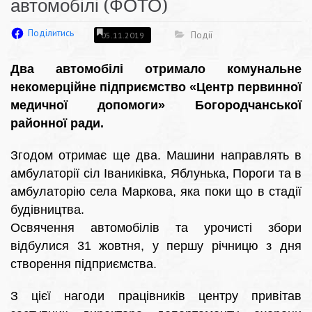
автомобілі (ФОТО)
Поділитись
Події
05.11.2019
Два автомобілі отримало комунальне
некомерційне підприємство «Центр первинної
медичної допомоги» Богородчанської
районної ради.
Згодом отримає ще два. Машини направлять в
амбулаторії сіл Іваниківка, Яблунька, Пороги та в
амбулаторію села Маркова, яка поки що в стадії
будівництва.
Освячення автомобілів та урочисті збори
відбулися 31 жовтня, у першу річницю з дня
створення підприємства.
З цієї нагоди працівників центру привітав