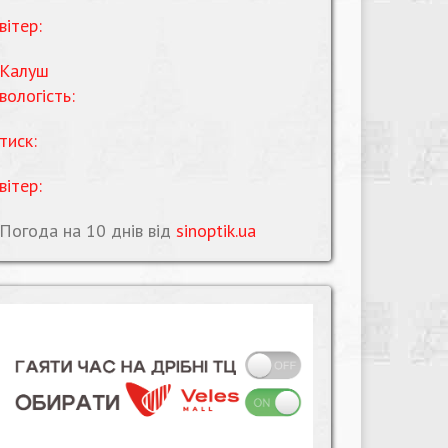
вітер:
Калуш
вологість:
тиск:
вітер:
Погода на 10 днів від
sinoptik.ua