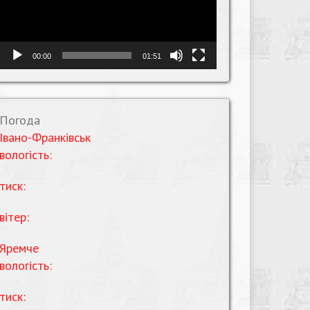
00:00
01:51
Погода
Івано-Франківськ
вологість:
тиск:
вітер:
Яремче
вологість:
тиск: