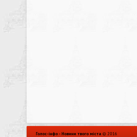
Голос-інфо - Новини твого міста
© 2016