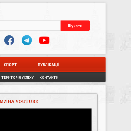
СПОРТ
ПУБЛІКАЦІЇ
ТЕРИТОРІЯ УСПІХУ
КОНТАКТИ
МИ НА YOUTUBE
Відеопрогравач