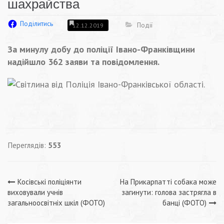
шахрайства
Поділитись
Події
12.12.2019
За минулу добу до поліції Івано-Франківщини
надійшло 362 заяви та повідомлення.
Переглядів:
553
Навігація
Косівські поліціянти
На Прикарпатті собака може
виховували учнів
загинути: голова застрягла в
записів
загальноосвітніх шкіл (ФОТО)
банці (ФОТО)