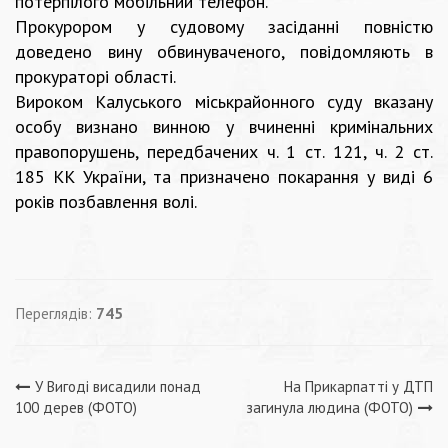
потерпілого мобільний телефон.
Прокурором у судовому засіданні повністю
доведено вину обвинуваченого, повідомляють в
прокураторі області.
Вироком Калуського міськрайонного суду вказану
особу визнано винною у вчиненні кримінальних
правопорушень, передбачених ч. 1 ст. 121, ч. 2 ст.
185 КК України, та призначено покарання у виді 6
років позбавлення волі.
Переглядів:
745
Навігація
У Вигоді висадили понад
На Прикарпатті у ДТП
100 дерев (ФОТО)
загинула людина (ФОТО)
записів