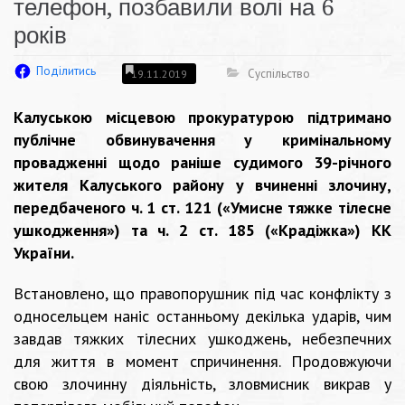
телефон, позбавили волі на 6
років
Поділитись
Суспільство
19.11.2019
Калуською місцевою прокуратурою підтримано
публічне обвинувачення у кримінальному
провадженні щодо раніше судимого 39-річного
жителя Калуського району у вчиненні злочину,
передбаченого ч. 1 ст. 121 («Умисне тяжке тілесне
ушкодження») та ч. 2 ст. 185 («Крадіжка») КК
України.
Встановлено, що правопорушник під час конфлікту з
односельцем наніс останньому декілька ударів, чим
завдав тяжких тілесних ушкоджень, небезпечних
для життя в момент спричинення. Продовжуючи
свою злочинну діяльність, зловмисник викрав у