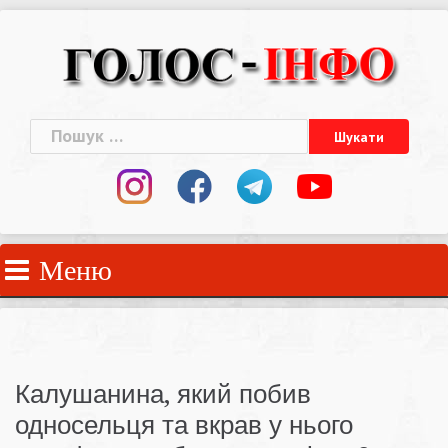
Skip
to
content
Пошук:
Меню
Калушанина, який побив
односельця та вкрав у нього