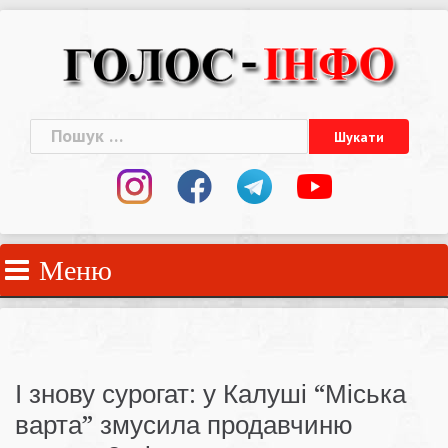
Skip
to
content
Пошук:
Меню
І знову сурогат: у Калуші “Міська
варта” змусила продавчиню