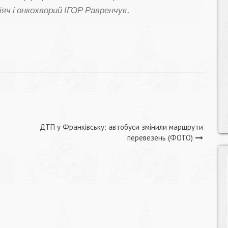
яч і онкохворий ІГОР Равренчук.
ДТП у Франківську: автобуси змінили маршрути
перевезень (ФОТО)