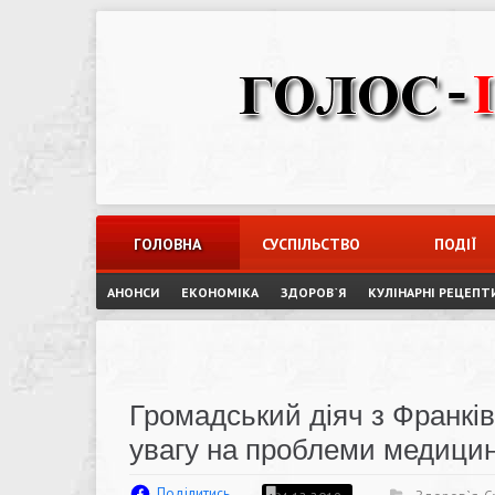
Skip
to
content
ГОЛОВНА
СУСПІЛЬСТВО
ПОДІЇ
АНОНСИ
ЕКОНОМІКА
ЗДОРОВ`Я
КУЛІНАРНІ РЕЦЕПТ
Громадський діяч з Франків
увагу на проблеми медици
Поділитись