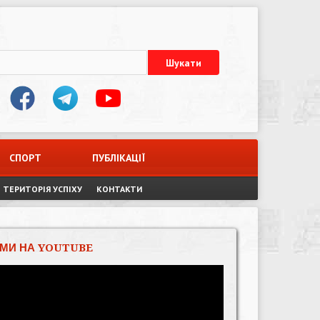
СПОРТ
ПУБЛІКАЦІЇ
ТЕРИТОРІЯ УСПІХУ
КОНТАКТИ
МИ НА YOUTUBE
Відеопрогравач