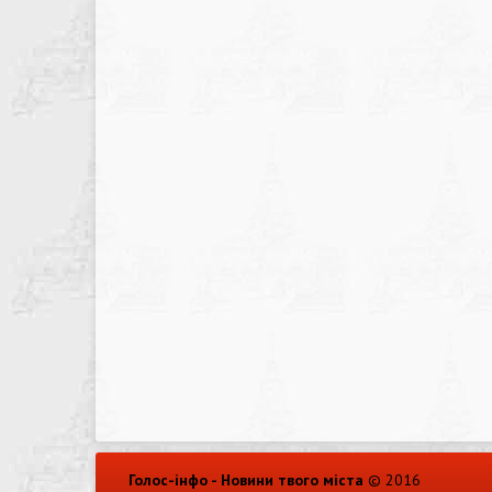
Голос-інфо - Новини твого міста
© 2016