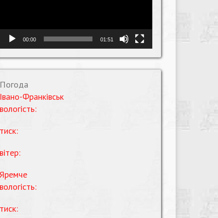
00:00
01:51
Погода
Івано-Франківськ
вологість:
тиск:
вітер:
Яремче
вологість:
тиск: