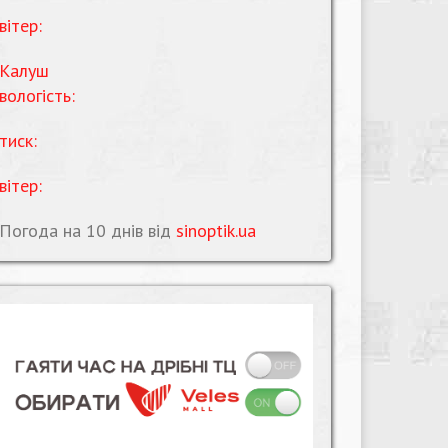
вітер:
Калуш
вологість:
тиск:
вітер:
Погода на 10 днів від
sinoptik.ua