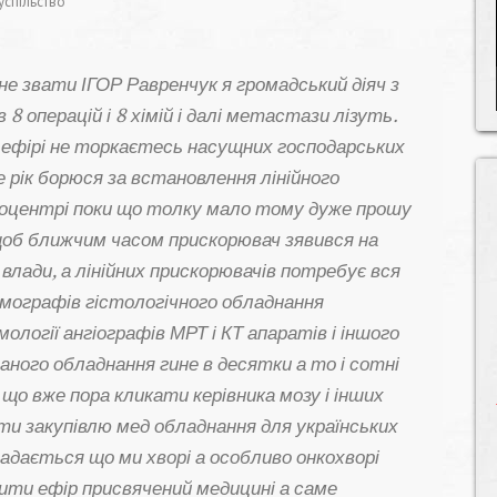
успільство
е звати ІГОР Равренчук я громадський діяч з
 8 операцій і 8 хімій і далі метастази лізуть.
 ефірі не торкаєтесь насущних господарських
 рік борюся за встановлення лінійного
оцентрі поки що толку мало тому дуже прошу
 щоб ближчим часом прискорювач зявився на
лади, а лінійних прискорювачів потребує вся
мографів гістологічного обладнання
ології ангіографів МРТ і КТ апаратів і іншого
аного обладнання гине в десятки а то і сотні
що вже пора кликати керівника мозу і інших
ти закупівлю мед обладнання для українських
адається що ми хворі а особливо онкохворі
бити ефір присвячений медицині а саме