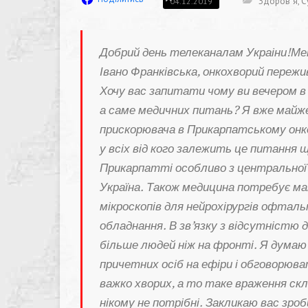
Здоров`я
,
С
04.12.2019
Добрий день телеканалам Украіни!Мен
Івано Франківська, онкохворий пережив
Хочу вас запитати чому ви вечером в
а саме медичних питань? Я вже майже
прискорювача в Прикарпатському онк
у всіх від кого залежить це питання
Прикарпатті особливо з центральної в
Україна. Також медицина потребує ма
мікроскопів для нейрохірургів офтальм
обладнання. В зв’язку з відсутністю д
більше людей ніж на фронті. Я думаю 
причетних осіб на ефіри і обговорюва
важко хворих, а то таке враження скл
нікому не потрібні. Закликаю вас зро