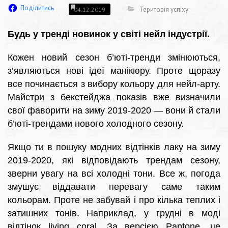
Поділитись
Територія успіху
04.12.2019
Будь у тренді новинок у світі нейл індустрії.
Кожен новий сезон б’юті-тренди змінюються,
з’являються нові ідеї манікюру. Проте щоразу
все починається з вибору кольору для нейл-арту.
Майстри з бекстейджа показів вже визначили
свої фаворити на зиму 2019-2020 — вони й стали
б’юті-трендами нового холодного сезону.
Якщо ти в пошуку модних відтінків лаку на зиму
2019-2020, які відповідають трендам сезону,
зверни увагу на всі холодні тони. Все ж, погода
змушує віддавати перевагу саме таким
кольорам. Проте не забувай і про кілька теплих і
затишних тонів. Наприклад, у грудні в моді
відтінок living coral. За версією Pantone, це