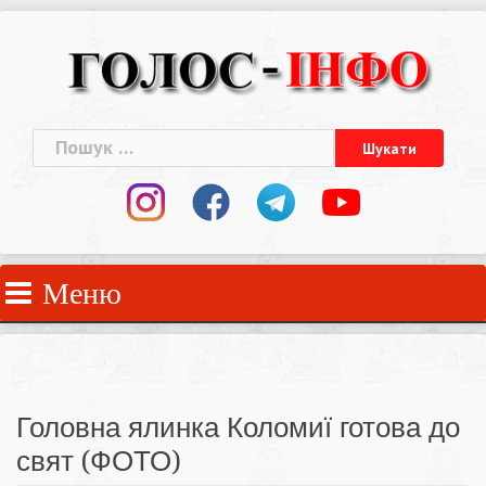
Skip
to
content
Пошук:
Меню
Головна ялинка Коломиї готова до
свят (ФОТО)