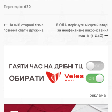
Переглядів:
620
Навігація
На якій стороні ліжка
В ОДА дорікнули місцевій владі
повинна спати дружина
за неефективне використання
записів
коштів (ВІДЕО)