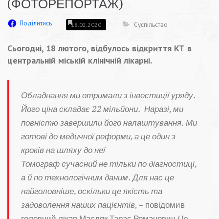
(ФОТОРЕПОРТАЖ)
Поділитись
Суспільство
18.02.2020
Сьогодні, 18 лютого, відбулось відкриття КТ в
центральній міській клінічній лікарні.
Обладнання ми отримали з інвестиції уряду.
Його ціна складає 22 мільйони. Наразі, ми
повністю завершили його налаштування. Ми
готові до медичної реформи, а це один з
кроків на шляху до неї
Томограф сучасний не тільки по діагностиці,
а й по технологічним даним. Для нас це
найголовніше, оскільки це якість та
задоволення наших пацієнтів
, – повідомив
головний лікар Масляк Тарас Романович.
Це