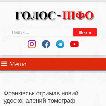
Skip
to
content
Пошук:
Меню
Франківськ отримав новий
удосконалений томограф