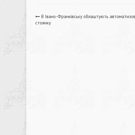
Навігація
В Івано-Франківську облаштують автоматизо
стоянку
записів