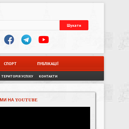
СПОРТ
ПУБЛІКАЦІЇ
ТЕРИТОРІЯ УСПІХУ
КОНТАКТИ
МИ НА YOUTUBE
Відеопрогравач