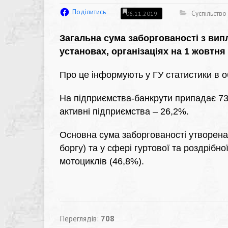
Поділитись
Суспільство
06.11.2019
Загальна сума заборгованості з випл
установах, організаціях на 1 жовтня 
Про це інформують у ГУ статистики в о
На підприємства-банкрути припадає 73,
активні підприємства – 26,2%.
Основна сума заборгованості утворена 
боргу) та у сфері гуртової та роздрібно
мотоциклів (46,8%).
Переглядів:
708