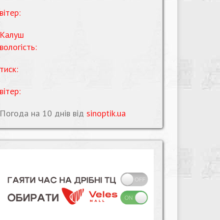
вітер:
Калуш
вологість:
тиск:
вітер:
Погода на 10 днів від
sinoptik.ua