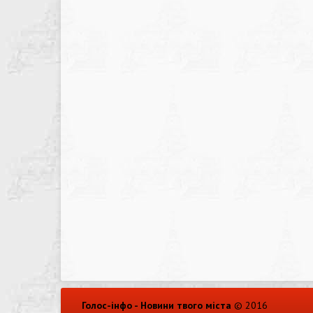
Голос-інфо - Новини твого міста
© 2016