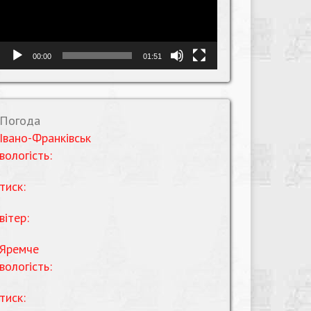
00:00
01:51
Погода
Івано-Франківськ
вологість:
тиск:
вітер:
Яремче
вологість:
тиск: