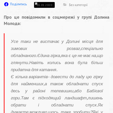
Поділитись
Без категорії
01.01.2020
Про це повідомили в соцмережі у групі Долина
Молода:
Усе таки не вистачає у Долині місця для
зимових розваг,спеціально
обладнаного.Єдина гірка,яка є це не має на,що
глянути.Навіть колись вона була більш
придатна для катання.
Є кілька варіантів- довести до ладу цю гірку
для найменших,а також обладнати спуск
десь у районі телевишки,або Бабієвої
гори.Там є підходящий ландшафт,лишень
обрати і обладнати спуск.Як
думаєте,можливо,щось таке зробити?Які у