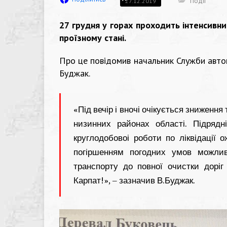
Події
27.12.2019
27 грудня у горах проходить інтенсивни
проїзному стані.
Про це повідомив начальник Служби автом
Буджак.
«Під вечір і вночі очікується зниження
низинних районах області. Підрядн
круглодобовоі роботи по ліквідації ож
погіршенням погодних умов можлив
транспорту до повної очистки доріг 
Карпат!», – зазначив В.Буджак.