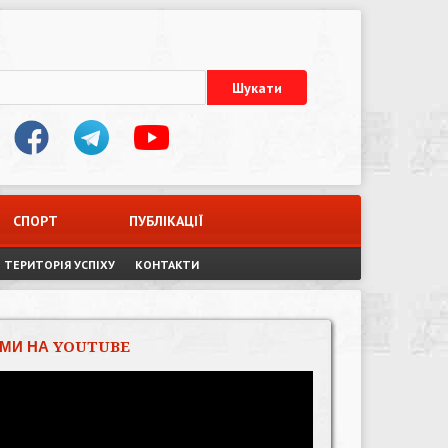
СПОРТ
ПУБЛІКАЦІЇ
ТЕРИТОРІЯ УСПІХУ
КОНТАКТИ
МИ НА YOUTUBE
Відеопрогравач