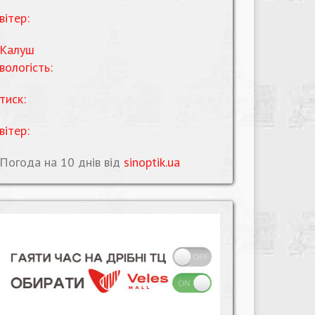
вітер:
Калуш
вологість:
тиск:
вітер:
Погода на 10 днів від
sinoptik.ua