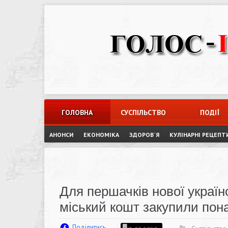
Skip
to
content
ГОЛОВНА
СУСПІЛЬСТВО
ПОДІЇ
АНОНСИ
ЕКОНОМІКА
ЗДОРОВ`Я
КУЛІНАРНІ РЕЦЕПТ
Для першачків нової украї
міський кошт закупили пон
Поділитись