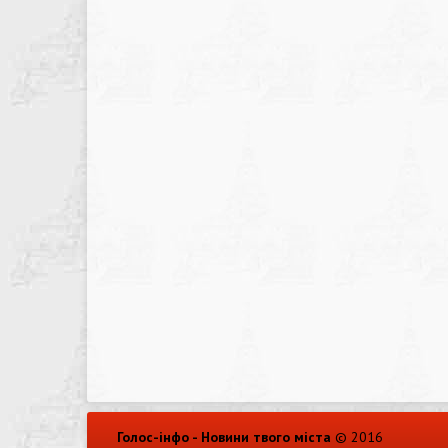
Голос-інфо - Новини твого міста
© 2016