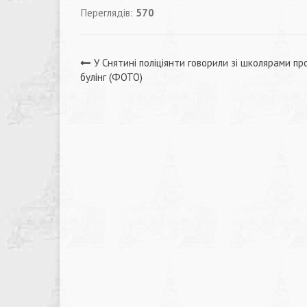
Переглядів:
570
Навігація
У Снятині поліціянти говорили зі школярами пр
булінг (ФОТО)
записів