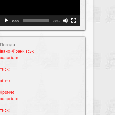
00:00
01:51
Погода
Івано-Франківськ
вологість:
тиск:
вітер:
Яремче
вологість:
тиск: