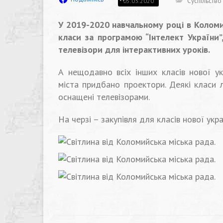
Суспільство
05.03.2020
У 2019-2020 навчальному році в Коломий
класи за програмою “Інтелект України
телевізори для інтерактивних уроків.
А нещодавно всіх інших класів нової у
міста придбано проектори. Деякі класи 
оснащені телевізорами.
На черзі – закупівля для класів нової укр