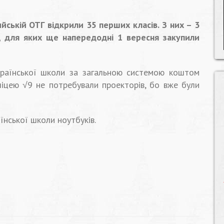
ській ОТГ відкрили 35 перших класів. З них – 3
”, для яких ще напередодні 1 вересня закупили
країнської школи за загальною системою коштом
ліцею √9 не потребували проекторів, бо вже були
аїнської школи ноутбуків.