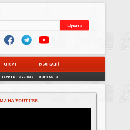
СПОРТ
ПУБЛІКАЦІЇ
ТЕРИТОРІЯ УСПІХУ
КОНТАКТИ
МИ НА YOUTUBE
Відеопрогравач