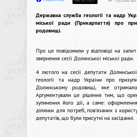
Суспільство
04.03.2020
Державна служба геології та надр Укр
міської ради (Прикарпаття) про пр
родовищі.
Про це повідомили у відповіді на запи
звернення сесії Долинської міської ради.
4 лютого на сесії депутати Долинсько
геології та надр України про призу
Долинському родовищі, яке отримало
Аргументували це рішення тим, що оре
зупинення його дії, а саме: оформленн
ділянки для потреб, пов’язаних з корис
депутатів, що були присутні на засіданні.