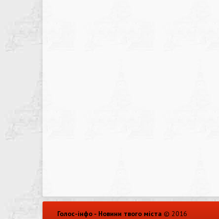
Голос-інфо - Новини твого міста
© 2016