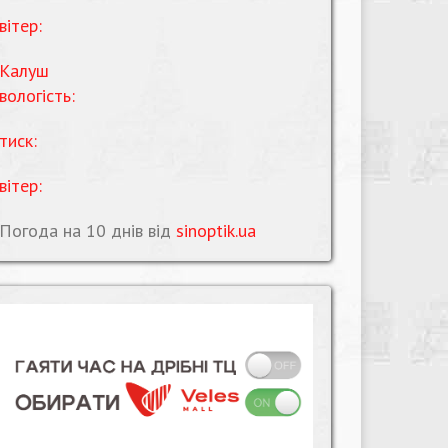
вітер:
Калуш
вологість:
тиск:
вітер:
Погода на 10 днів від
sinoptik.ua