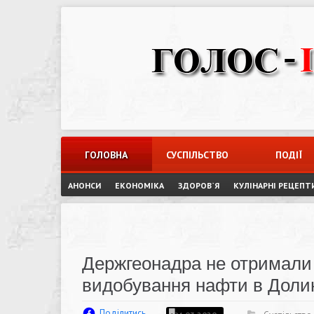
Skip
to
content
ГОЛОВНА
СУСПІЛЬСТВО
ПОДІЇ
АНОНСИ
ЕКОНОМІКА
ЗДОРОВ`Я
КУЛІНАРНІ РЕЦЕПТ
Держгеонадра не отримали
видобування нафти в Доли
Поділитись