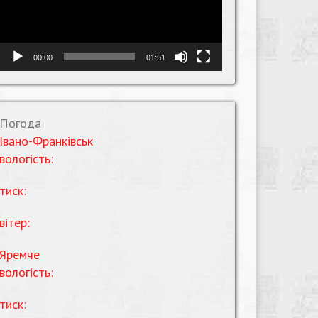
00:00
01:51
Погода
Івано-Франківськ
вологість:
тиск:
вітер:
Яремче
вологість:
тиск: