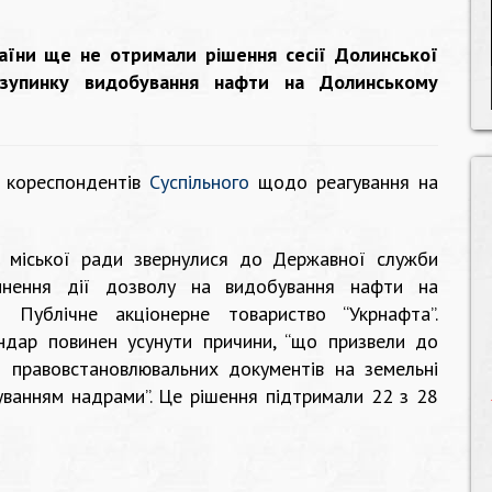
аїни ще не отримали рішення сесії Долинської
изупинку видобування нафти на Долинському
т кореспондентів
Суспільного
щодо реагування на
ї міської ради звернулися до Державної служби
пинення дії дозволу на видобування нафти на
 Публічне акціонерне товариство “Укрнафта”.
ндар повинен усунути причини, “що призвели до
я правовстановлювальних документів на земельні
туванням надрами”. Це рішення підтримали 22 з 28