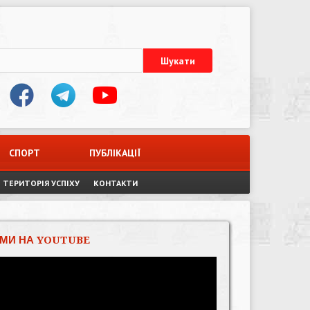
СПОРТ
ПУБЛІКАЦІЇ
ТЕРИТОРІЯ УСПІХУ
КОНТАКТИ
МИ НА YOUTUBE
Відеопрогравач