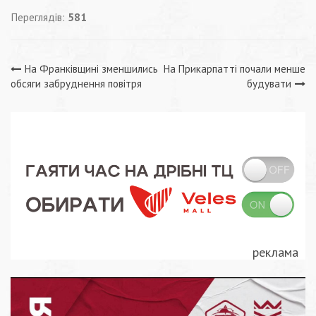
Переглядів:
581
Навігація
На Франківщині зменшились
На Прикарпатті почали менше
обсяги забруднення повітря
будувати
записів