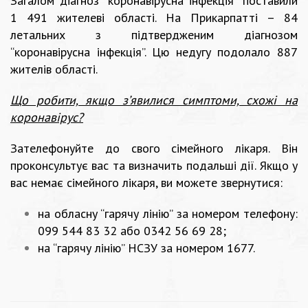
Загалом діагноз “коронавірусна інфекція” поставили
1 491 жителеві області. На Прикарпатті – 84
летальних з підтвердженим діагнозом
“коронавірусна інфекція”. Цю недугу подолало 887
жителів області.
Що робити, якщо з’явилися симптоми, схожі на
коронавірус?
Зателефонуйте до свого сімейного лікаря. Він
проконсультує вас та визначить подальші дії. Якщо у
вас немає сімейного лікаря, ви можете звернутися:
на обласну “гарячу лінію” за номером телефону:
099 544 83 32 або 0342 56 69 28;
на “гарячу лінію” НСЗУ за номером 1677.