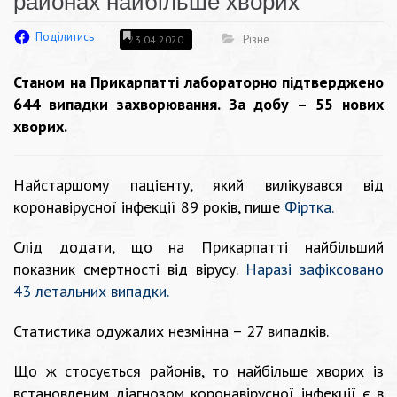
районах найбільше хворих
Поділитись
Різне
23.04.2020
Станом на Прикарпатті лабораторно підтверджено
644 випадки захворювання. За добу – 55 нових
хворих.
Найстаршому пацієнту, який вилікувався від
коронавірусної інфекції 89 років, пише
Фіртка.
Слід додати, що на Прикарпатті найбільший
показник смертності від вірусу.
Наразі зафіксовано
43 летальних випадки.
Статистика одужалих незмінна – 27 випадків.
Що ж стосується районів, то найбільше хворих із
встановленим діагнозом коронавірусної інфекції є в