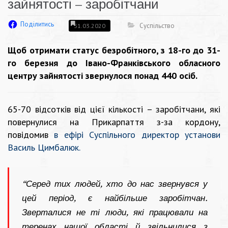
зайнятості – заробітчани
Поділитись
Суспільство
31.03.2020
Щоб отримати статус безробітного, з 18-го до 31-
го березня до Івано-Франківського обласного
центру зайнятості звернулося понад 440 осіб.
65-70 відсотків від цієї кількості – заробітчани, які
повернулися на Прикарпаття з-за кордону,
повідомив
в ефірі Суспільного директор установи
Василь Цимбалюк
.
“Серед тих людей, хто до нас звернувся у
цей період, є найбільше заробітчан.
Зверталися не ті люди, які працювали на
теренах нашої області й звільнилися з