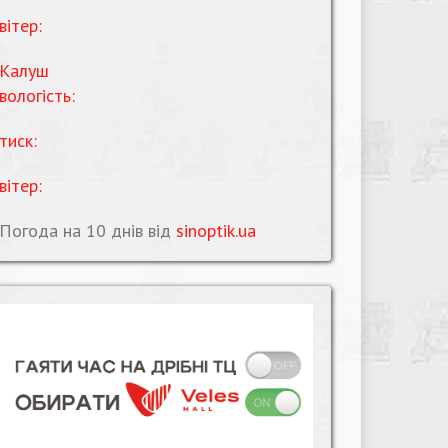
вітер:
Калуш
вологість:
тиск:
вітер:
Погода на 10 днів від
sinoptik.ua