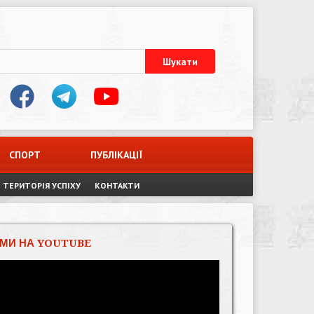
СПОРТ
ПУБЛІКАЦІЇ
ТЕРИТОРІЯ УСПІХУ
КОНТАКТИ
МИ НА YOUTUBE
Відеопрогравач