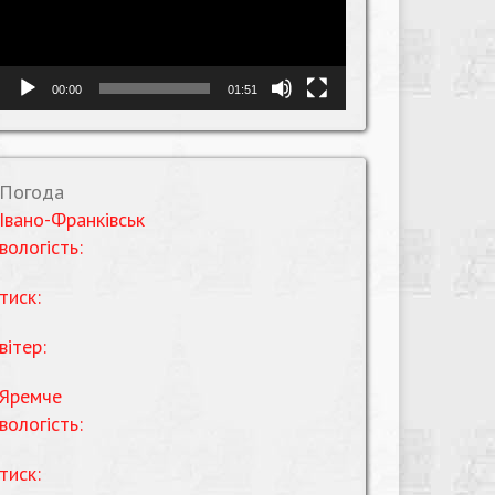
00:00
01:51
Погода
Івано-Франківськ
вологість:
тиск:
вітер:
Яремче
вологість:
тиск: