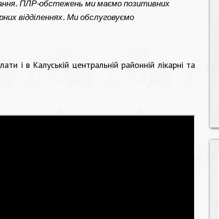
ювання. ПЛР-обстежень ми маємо позитивних
арних відділеннях. Ми обслуговуємо
ати і в Калуській центральній районній лікарні та