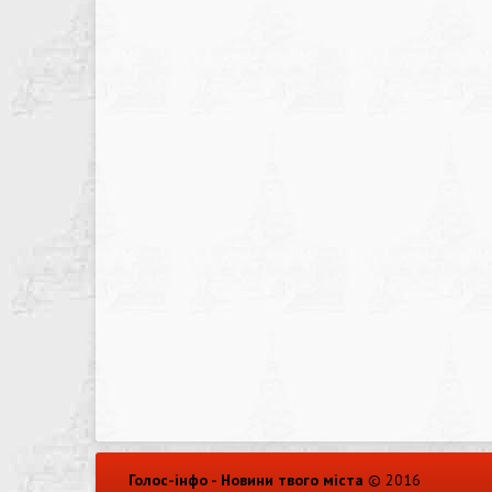
Голос-інфо - Новини твого міста
© 2016