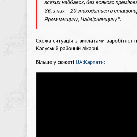
всяких надбавок, без всякого премі
86, з них – 20 знаходиться в стаціон
Яремчанщину, Надвірнянщину”.
Схожа ситуація з виплатами заробітної пл
Калуській районній лікарні.
Більше у сюжеті
UA:Карпати: