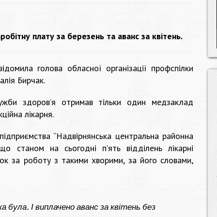
обітну плату за березень та аванс за квітень.
ідомила голова обласної організації профспілки
алія Бирчак.
лужби здоров’я отримав тільки один медзаклад
ційна лікарня.
підприємства “Надвірнянська центральна районна
 що станом на сьогодні п’ять відділень лікарні
к за роботу з такими хворими, за його словами,
а була. І виплачено аванс за квітень без