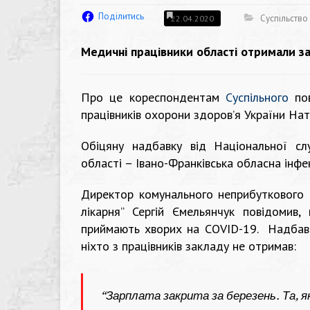
Поділитись
Суспільство
22.04.2020
Медичні працівники області отримали зар
Про це кореспондентам
Суспільного
пов
працівників охорони здоров’я України Нат
Обіцяну надбавку від Національної с
області – Івано-Франківська обласна інфек
Директор комунального неприбуткового 
лікарня” Сергій Ємельянчук повідомив,
приймають хворих на COVID-19. Надбаво
ніхто з працівників закладу не отримав:
“Зарплата закрита за березень. Та, як