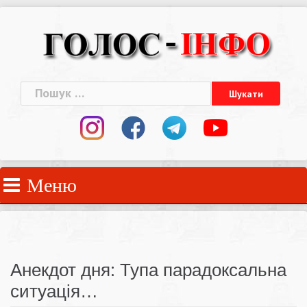
Skip
to
content
Пошук:
Меню
Анекдот дня: Тупа парадоксальна
ситуація…