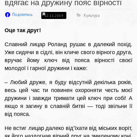
вдягає на дружину пояс вірності
Поділитись
Культура
12.11.2019
Оце так друг!
Славний лицар Роланд рушає в далекий похід.
Уже сидячи в сідлі, він кличе свого вірного друга,
вручає йому ключ від пояса вірності своєї
молодої і гарної дружини і каже:
– Любий друже, я буду відсутній декілька років,
весь цей час ти повинен охороняти честь моєї
дружини і завжди тримати цей ключ при собі! А
якщо я загину в славній битві — тоді звільни її
від пояса.
Не встиг лицар далеко від’їхати від міських воріт,
як його наздогнав вірний друг на змиленому коні.