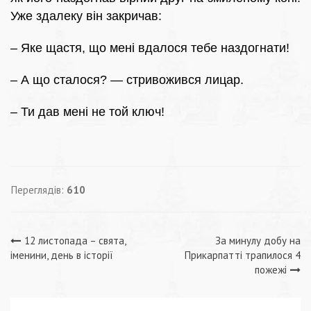
Уже здалеку він закричав:
– Яке щастя, що мені вдалося тебе наздогнати!
– А що сталося? — стривожився лицар.
– Ти дав мені не той ключ!
Переглядів:
610
Навігація
12 листопада – свята,
За минулу добу на
іменини, день в історії
Прикарпатті трапилося 4
записів
пожежі