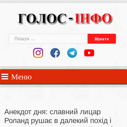
Skip
to
content
Пошук:
Меню
Анекдот дня: славний лицар
Роланд рушає в далекий похід і