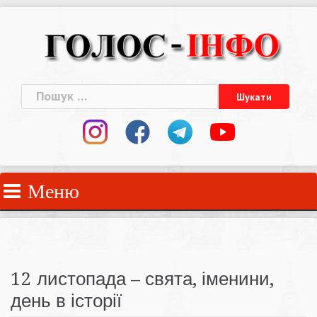
Skip
to
content
Пошук:
Меню
12 листопада – свята, іменини,
день в історії