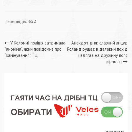
Переглядів:
652
Навігація
У Коломиї поліція затримала
Анекдот дня: славний лицар
“аноніма”, який повідомив про
Роланд рушає в далекий похід
записів
“замінування” ТЦ
і вдягає на дружину пояс
вірності