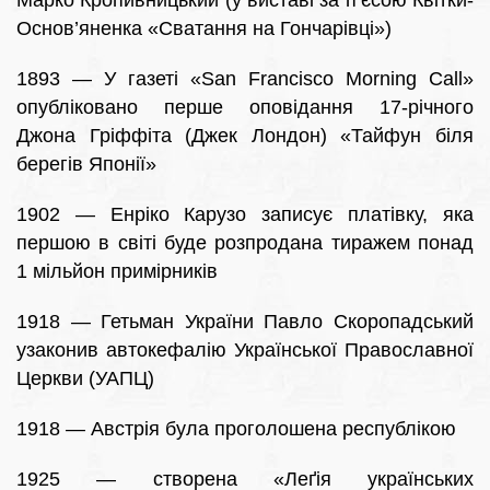
Марко Кропивницький (у виставі за п’єсою Квітки-
Основ’яненка «Сватання на Гончарівці»)
1893 — У газеті «San Francisco Morning Call»
опубліковано перше оповідання 17-річного
Джона Гріффіта (Джек Лондон) «Тайфун біля
берегів Японії»
1902 — Енріко Карузо записує платівку, яка
першою в світі буде розпродана тиражем понад
1 мільйон примірників
1918 — Гетьман України Павло Скоропадський
узаконив автокефалію Української Православної
Церкви (УАПЦ)
1918 — Австрія була проголошена республікою
1925 — створена «Леґія українських