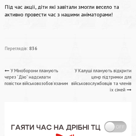
Під час акції, діти які завітали змогли весело та
активно провести час з нашими аніматорами!
Переглядів:
836
Навігація
У Міноборони планують
У Калуші планують відкрити
через “Дію” надсилати
ценр підтримки для
записів
повістки військовозобов’язаним
військовослужбовців та членів
їх сімей