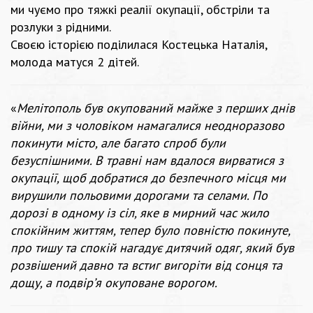
ми чуємо про тяжкі реалії окупації, обстріли та
розлуки з рідними.
Своєю історією поділилася Костецька Наталія,
молода матуся 2 дітей.
«
Мелітополь був окупований майже з перших днів
війни, ми з чоловіком намагалися неодноразово
покинути місто, але багато спроб були
безуспішними. В травні нам вдалося вирватися з
окупації, щоб добратися до безпечного місця ми
вирушили польовими дорогами та селами. По
дорозі в одному із сіл, яке в мирний час жило
спокійним життям, тепер було повністю покинуте,
про тишу та спокій нагадує дитячий одяг, який був
розвішений давно та встиг вигоріти від сонця та
дощу, а подвір’я окуповане ворогом.