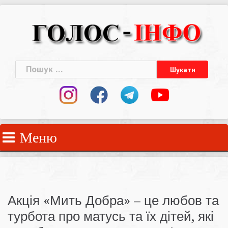
Skip
to
content
Пошук:
Меню
Акція «Мить Добра» – це любов та
турбота про матусь та їх дітей, які