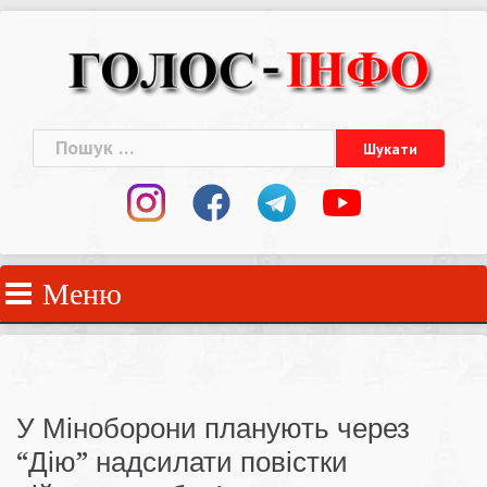
Skip
to
content
Пошук:
Меню
У Міноборони планують через
“Дію” надсилати повістки