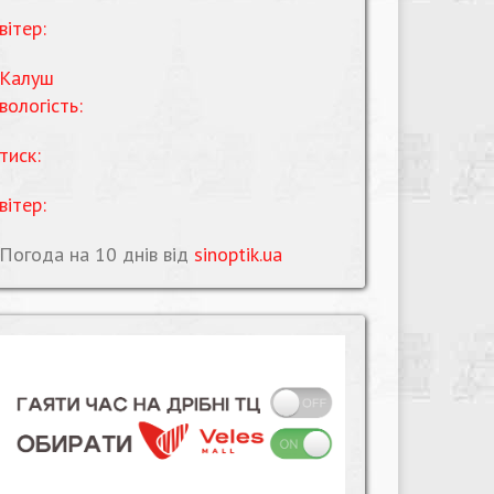
вітер:
Калуш
вологість:
тиск:
вітер:
Погода на 10 днів від
sinoptik.ua