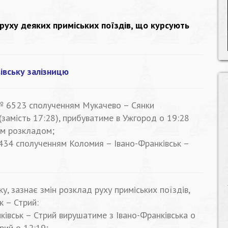
 руху деяких приміських поїздів, що курсують
івську залізницю
№ 6523 сполученням Мукачево – Сянки
(замість 17:28), прибуватиме в Ужгород о 19:28
чим розкладом;
434 сполученням Коломия – Івано-Франківськ –
у, зазнає змін розклад руху приміських поїздів,
к – Стрий:
кiвськ – Стрий вирушатиме з Івано-Франківська о
рий о 12:19;