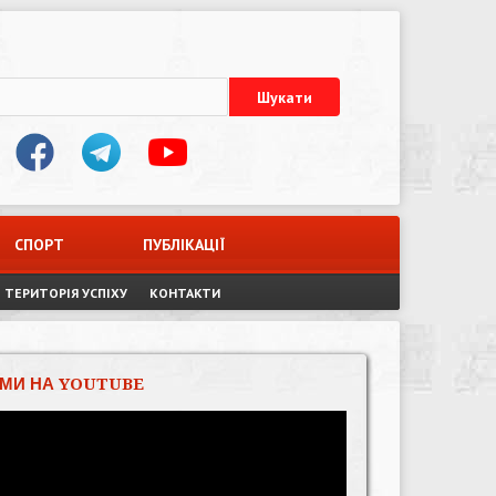
СПОРТ
ПУБЛІКАЦІЇ
ТЕРИТОРІЯ УСПІХУ
КОНТАКТИ
МИ НА YOUTUBE
Відеопрогравач