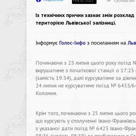
Суспільство
24.07.2022
Із технічних причин зазнає змін розклад
територією Львівської залізниці.
Інформує
Голос-Інфо
з посиланням на
Льв
Починаючи з 23 липня цього року поїзд 
вирушатиме з початкової станції о 17:23 
(замість 19:34), далі курсуватиме за дію
24 липня не курсуватиме поїзд № 6433/6
Коломия.
Крім того, починаючи з 25 липня цього рок
що курсують у сполученні Івано-Франківсь
з указаної дати поїзд № 6423 Iвано-Фран
08:36 (замість 08:38) та прибуватиме в Ст