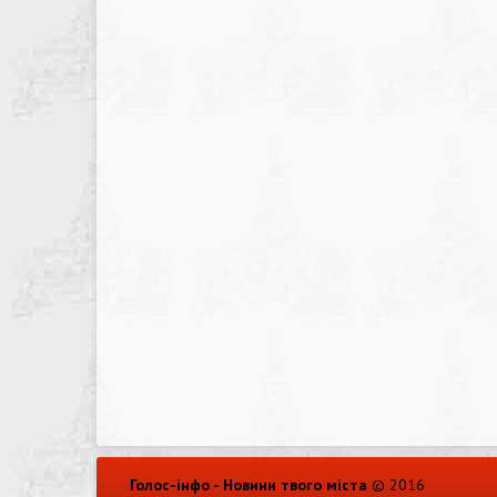
Голос-інфо - Новини твого міста
© 2016