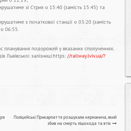
рушатиме зі Стрия о 15:40 (замість 15:45) та
рушатиме з початкової станції о 03:20 (замість
о 06:55.
ас планування подорожей у вказаних сполученнях.
в Львівської залізниці:https:
//railway.lviv.ua/?
оря
Поліцейські Прикарпаття розшукали керманича, який
збив на смерть пішохода та втік