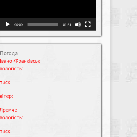
00:00
01:51
Погода
Івано-Франківськ
вологість:
тиск:
вітер:
Яремче
вологість:
тиск: