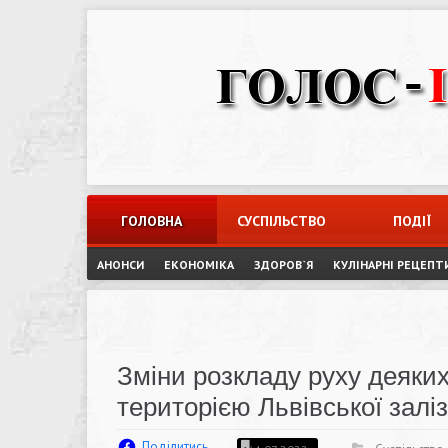
Skip
to
content
ГОЛОВНА
СУСПІЛЬСТВО
ПОДІЇ
АНОНСИ
ЕКОНОМІКА
ЗДОРОВ`Я
КУЛІНАРНІ РЕЦЕПТ
Зміни розкладу руху деяких
територією Львівської залі
Поділитись