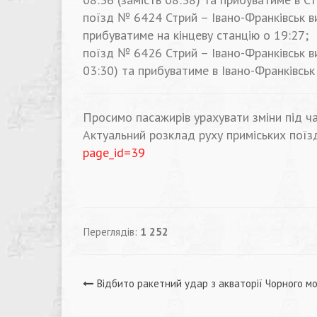
поїзд № 6424 Стрий – Iвано-Франкiвськ ви
прибуватиме на кінцеву станцію о 19:27;
поїзд № 6426 Стрий – Iвано-Франкiвськ ви
03:30) та прибуватиме в Івано-Франківськ 
Просимо пасажирів урахувати зміни під ч
Актуальний розклад руху приміських поїзді
page_id=39
Переглядів:
1 252
Навігація
Відбито ракетний удар з акваторії Чорного м