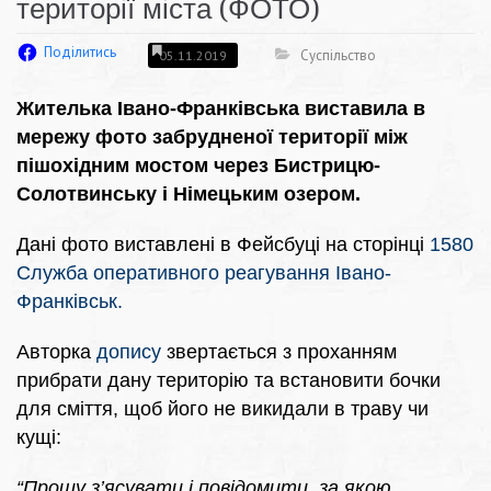
території міста (ФОТО)
Поділитись
Суспільство
05.11.2019
Жителька Івано-Франківська виставила в
мережу фото забрудненої території між
пішохідним мостом через Бистрицю-
Солотвинську і Німецьким озером.
Дані фото виставлені в Фейсбуці на сторінці
1580
Служба оперативного реагування Івано-
Франківськ.
Авторка
допису
звертається з проханням
прибрати дану територію та встановити бочки
для сміття, щоб його не викидали в траву чи
кущі:
“Прошу з’ясувати і повідомити, за якою