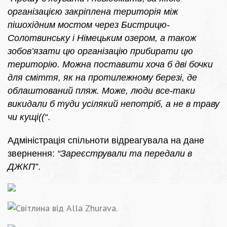
організацією закріплена територія між
пішохідним мостом через Бистрицю-
Солотвинську і Німецьким озером, а також
зобов’язати цю організацію прибирати цю
територію. Можна поставити хоча б дві бочки
для сміття, як на протилежному березі, де
облаштований пляж. Може, люди все-таки
викидали б туди усілякий непотріб, а не в траву
чи кущі((“
.
Адміністрація спільноти відреагувала на дане
звернення:
“Зареєстрували та передали в
ДЖКП”
.