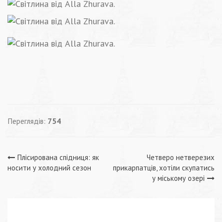
Переглядів:
754
Навігація
Плісирована спідниця: як
Четверо нетверезих
носити у холодний сезон
прикарпатців, хотіли скупатись
записів
у міському озері