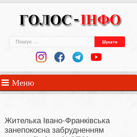
Skip
to
content
Пошук:
Меню
Жителька Івано-Франківська
занепокоєна забрудненням